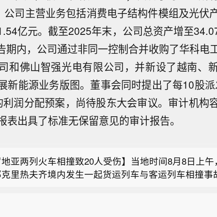
7万元。公司主营业务包括消费电子结构件模组及光伏
.54亿元。截至2025年末，公司总资产增至34.
。报告期内，公司通过非同一控制合并收购了华科电
司和佛山智强光电有限公司，并新设了越南、
展新能源业务版图。董事会同时提出了每10股派发
的利润分配预案，尚待股东大会审议。审计机构
议院将于9月15日对《清晰法案》进行投票。
报表出具了标准无保留意见的审计报告。
南发布农田渍涝灾害风险预警】今天（8月8日），河南
河南省农业农村厅联合发布农田渍涝灾害风险预警：受台
地亚两列火车相撞致20人受伤】当地时间8月8日上午
响，预计8月10日至13日，河南东南部、中东部和北部
部克里热夫齐境内发生一起货运列车与客运列车相撞事
、区）有暴雨、大暴雨，其他县（市、区）中到大雨，
议院将于9月15日对《清晰法案》进行投票。
卫生部表示，事故造成6名乘客重伤、14人轻伤。（央
湿地块叠加，全省大部存在农田渍涝风险，其中，豫北
大部及豫南局部风险高，降水过程同时伴有7～8级阵风
南发布农田渍涝灾害风险预警】今天（8月8日），河南
倒伏风险，需加强防范。（央视新闻）