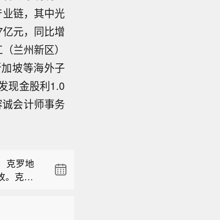
产业链，其中光
07亿元，同比增
工（兰州新区）
新加坡等海外子
现金股利1.0
容诚会计师事务
省气象
风“白海
，克罗地
部分县
故。克罗
与前期土
视新闻）
东部、中
，局地玉
省气象