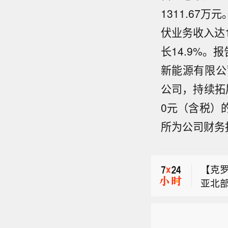
1311.6
伏业务收入达1
长14.9%
新能源有限公
公司，持续拓
0元（含税）
美国参
所为公司财务
【河
局、
【克罗
豚”影
亚北
（市
美国参
地亚
壤偏
东部
【河
米有