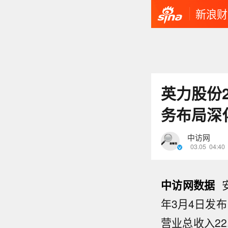
新浪财
英力股份2
务布局深
中访网
03.05
04:40
中访网数据
安
年3月4日发布
营业总收入22