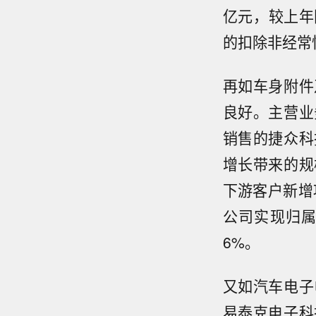
亿元，较上年
的扣除非经常性
再如车身附件
良好。主营业
销售的捷众科
增长带来的规
下游客户新增
公司实现归属
6%。
又如汽车电子
易泰克电子科