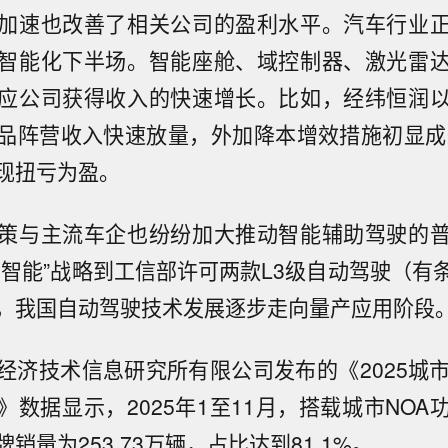
加速也改善了相关公司的盈利水平。汽车行业
智能化下半场。智能座舱、域控制器、激光雷
应公司获得收入的快速增长。比如，经纬恒润
品阵营收入快速放量，外加降本增效措施初显成效
现扭亏为盈。
策与主流车企也纷纷加大推动智能辅助驾驶的
车智能”战略到工信部许可两款L3级自动驾驶（有
，我国自动驾驶技术发展逐步走向量产应用阶段
经济技术信息研究所有限公司发布的《2025城市
》数据显示，2025年1至11月，搭载城市NOA
销量为253.73万辆，占比达到81.1%。