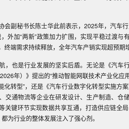
协会副秘书长陈士华此前表示，2025年，汽车行
战，外加“两新”政策加力扩围，实现平稳过渡与
，终端需求持续释放，全年汽车产销实现超预期
航，也是行业发展的坚实后盾。无论是《汽车
—2026年）》提出的“推动智能网联技术产业化
能化转型”，还是《汽车行业数字化转型实施方案
、交通物流等企业在研发设计、生产制造、仓
等关键环节实现数据共享互通，打造供应链全局
”，都为行业的整体发展注入了强心剂。