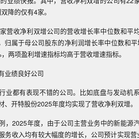
年的业绩快报。其中，营收净利双增的公司有22家
利双降的仅有4家。
2家营收净利双增公司的营收增长率中位数和平均数
2%，归属于母公司股东的净利润增长率中位数和平
80%，两项盈利增速指标均高于营收增速指标。
有业绩良好公司
行业都有表现不错的公司。比如底盘与发动机
材、开特股份2025年度均实现了营收净利双增。
例，2025年度，由于公司主营业务中的新能源
服务收入均有较大幅度的增长，公司预计实现营业总