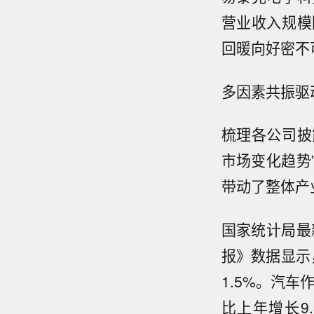
营业收入规模
回暖向好密不
多因素共振驱
梳理各公司披
市场变化趋势
带动了整体产
国家统计局最
报》数据显示
1.5%。汽车
比上年增长9.