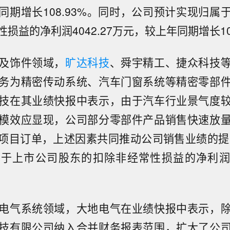
同期增长108.93%。同时，公司预计实现归属
损益的净利润4042.27万元，较上年同期增长108
及饰件领域，
旷达科技
、舜宇精工、捷众科技
务为精密传动系统、汽车门窗系统等精密零部
技在其业绩快报中表示，由于汽车行业景气度
模效应显现，公司部分零部件产品销售快速放
项目订单，上述因素共同推动公司销售业绩的提升
于上市公司股东的扣除非经常性损益的净利润同
电气系统领域，大地电气在业绩快报中表示，
技有限公司纳入合并财务报表范围，扩大了公