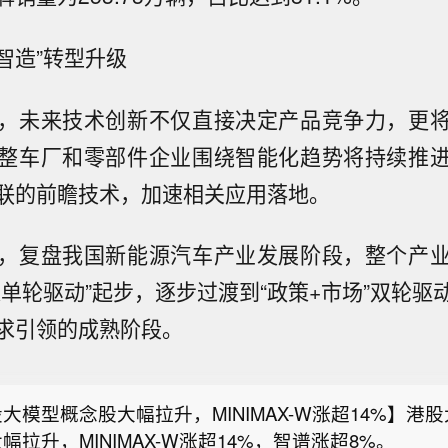
“智造”转型升级
，未来技术创新不仅直接决定产品竞争力，更
整车厂和零部件企业围绕智能化趋势将持续推
联的前瞻技术，加速相关应用落地。
，复盘我国新能源汽车产业发展阶段，整个产
策单轮驱动”起步，逐步过渡到“政策+市场”双轮驱
房消费跻身大宗消费首位 多个热点城市正研究出台住房
求引领的成熟阶段。
】7月份，国务院批复的《扩大消费“十五五”规划》对外
旗下99与巴西汽车租赁企业Movida签署合作协议】8
消费纳入大宗耐用商品消费范畴并置于首位。有机构认
滴旗下巴西一站式本地生活服务平台99与巴西汽车租赁
政策定位或向“防风险与促消费并重”转变。记者获悉，
大模型概念股大幅拉升，MINIMAX-W涨超14%】港
签署合作协议，双方将面向99平台网约车司机推出包含
谋划出台住房消费提振举措。其中，成都着力从优供给
幅拉升，MINIMAX-W涨超14%，智谱涨超8%。
的优惠租赁计划，预计未来三年惠及至少5万名司机。9
去库存、稳预期方面提出住房销售政策，包括优化供给