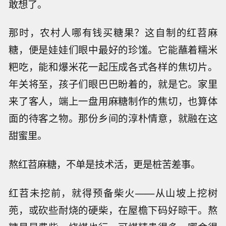
敢想了。
那时，农村人哪有钱买糖果？这自制的红苕麻
糖，便是娃娃们眼中最好的珍馐。它能蘸着糯米
粑吃，能和爆米花一起压成各式各样的焦切片。
年关将至，孩子们眼巴巴盼着的，就是它。家里
来了客人，端上一盘用麻糖制作的焦切，也算体
面的待客之物。那份乡间的淳朴情意，就融在这
甜蜜里。
熬红苕麻糖，不单是技术活，更是桩苦差事。
红苕未挖前，就得预备柴火——从山坡上挖树
蔸，或砍些耐烧的硬柴，在屋檐下码好晾干。熬