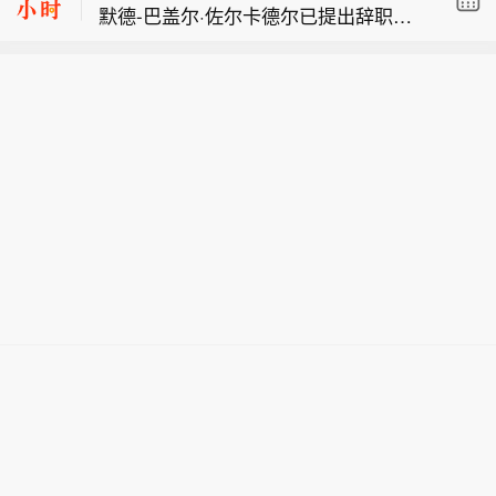
默德-巴盖尔·佐尔卡德尔已提出辞职的
泰国国际航空：受台风“白海豚”影响，
媒体报道，他表示：“我们之间确实存在
多架航班取消。
一些分歧，目前正努力解决。”
伊朗外长阿拉格齐：伊朗与阿曼距离霍
尔木兹海峡相关协议“已非常接近”，航
伊朗总统并未否认安全委员会秘书穆罕
道重启取决于美方遵守谅解备忘录。
默德-巴盖尔·佐尔卡德尔已提出辞职的
媒体报道，他表示：“我们之间确实存在
一些分歧，目前正努力解决。”