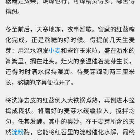
糖最是费柴，烧煤也行，可煤精贵得多，哪舍得
糟蹋。
冬至前后，天寒地冻，农事暂歇。窖藏的红苕糖
化完成，正是熬糖的好时候。得提前几天生麦
芽：用温水泡发
小麦
和些许玉米粒，盛在沥水的
筲箕里，搁在灶头。灶火的余温催着麦芽生长，
还得时时洒水保持湿润。待麦芽蹿到两三厘米
长，熬糖的序幕便拉开了。
将洗净去皮的红苕倒入大铁锅煮熟，再倒进木盆
捣成糊状。将磨好的麦芽水缓缓掺入，搅拌均
匀，任其发酵。其中的奥妙，在于麦芽所含的天
然
淀粉
酶，它能将红苕里的淀粉催化水解，最终