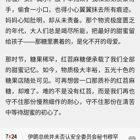
手，偷食一小口，也得小心翼翼抹去所有痕迹。
妈妈心知肚明，却从未责备。那个物资极度匮乏
的年代，大人们总是竭尽所能，把最好的甜蜜留
给孩子——那糖里裹着的，是化不开的母爱。
那时节，糖果稀罕，红苕麻糖便承载了我们全部
的甜蜜记忆。如今，物质极大丰裕，五光十色的
糖果店随处可见。可再想尝一口那质朴的红苕麻
糖，却难了。难的不是没有红苕，而是我们再也
守不住那份慢熬细作的耐心，守不住那份在清苦
中等待甜蜜的初心了。
伊朗外长阿拉格齐：伊朗与阿曼距离霍
尔木兹海峡相关协议“已非常接近”，航
伊朗总统并未否认安全委员会秘书穆罕
道重启取决于美方遵守谅解备忘录。