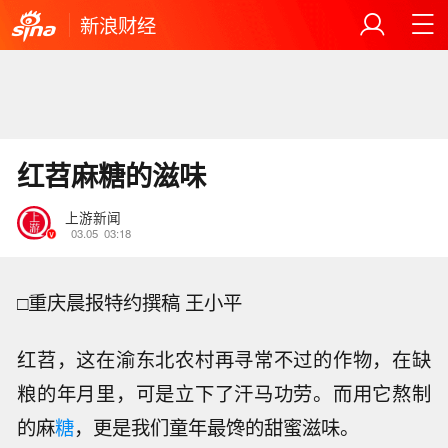
新浪财经
红苕麻糖的滋味
上游新闻
03.05
03:18
□重庆晨报特约撰稿 王小平
红苕，这在渝东北农村再寻常不过的作物，在缺
粮的年月里，可是立下了汗马功劳。而用它熬制
的麻
糖
，更是我们童年最馋的甜蜜滋味。