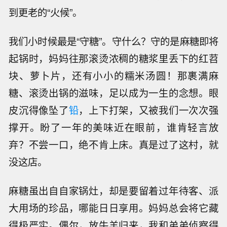
到更老的“火候”。
我们小时候最是“守糖”。守什么？守的是麻糖即将
起锅时，妈妈往那滚烫浓稠的糖浆里丢下的红苕
块、萝卜片，还有小小的糯米汤圆！那裹满麻
糖、滚烫出锅的滋味，足以成为一生的念想。眼
皮沉得像坠了
铅
，上下打架，又被我们一次次强
撑开。盼了一年的美味近在眼前，谁肯轻言放
弃？不尝一口，绝不肯上床。真是过了这村，就
没这店。
麻糖虽出自自家锅灶，却是要留着过年待客、派
大用场的珍品，哪能日日享用。妈妈总会将它藏
得极严实。偶尔，放牛羊归来，我和弟弟侦察得