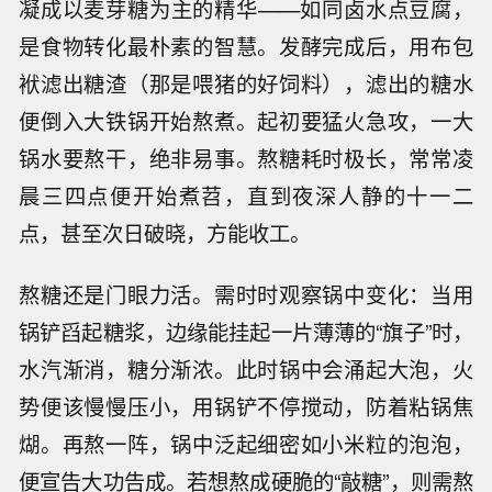
凝成以麦芽糖为主的精华——如同卤水点豆腐，
是食物转化最朴素的智慧。发酵完成后，用布包
袱滤出糖渣（那是喂猪的好饲料），滤出的糖水
便倒入大铁锅开始熬煮。起初要猛火急攻，一大
锅水要熬干，绝非易事。熬糖耗时极长，常常凌
晨三四点便开始煮苕，直到夜深人静的十一二
点，甚至次日破晓，方能收工。
熬糖还是门眼力活。需时时观察锅中变化：当用
锅铲舀起糖浆，边缘能挂起一片薄薄的“旗子”时，
水汽渐消，糖分渐浓。此时锅中会涌起大泡，火
势便该慢慢压小，用锅铲不停搅动，防着粘锅焦
煳。再熬一阵，锅中泛起细密如小米粒的泡泡，
便宣告大功告成。若想熬成硬脆的“敲糖”，则需熬