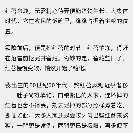
红苕命贱，无需精心侍弄便能蓬勃生长。大集体
时代，它在农民的饭碗里，稳稳占据着主粮的位
置。
霜降前后，便是挖红苕的时节。红苕怕冻，得赶
在落雪前挖完并窖藏。奇妙的是，窖藏些日子，
红苕慢慢变软，悄然开始了糖化。
我出生的20世纪60年代，熬红苕麻糖近乎奢侈
——肚子尚难填饱，口粮紧巴的人家，连坏掉的
红苕也舍不得丢，剜去烂掉的部分照样煮着吃。
即便如此，大多人家还是会咬牙匀出些红苕来熬
糖，一背篼是常例，两背篼已是极限，再多便不