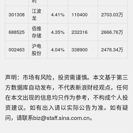
利
江波
301308
4.41%
110400
2703.03万
龙
佰维
688525
4.35%
232316
2666.76万
存储
沪电
002463
4.04%
338900
2476.34万
股份
声明：市场有风险，投资需谨慎。本文基于第三
方数据库自动发布，不代表新浪财经观点，任何
在本文出现的信息均只作为参考，不构成个人投
资建议。如有出入请以实际公告为准。如有疑
安联保险仍然预测全年营业利润164亿
问，请联系biz@staff.sina.com.cn。
欧元至184亿欧元。
【广东佛山：已叫停季华中学教师招聘