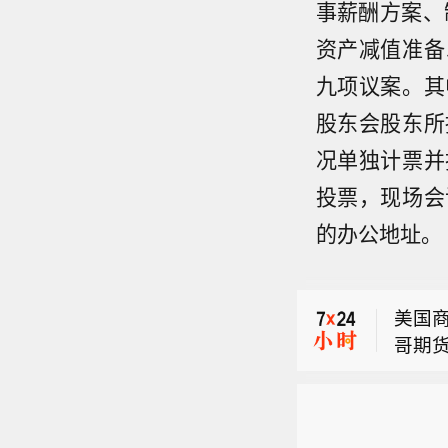
事薪酬方案、
资产减值准备
九项议案。其
美国
股东会股东所
份关
况单独计票并
美国商
哥期货
投票，现场会
美国
至17
的办公地址。
半。
6份合
美国
增加1
份关
净空头
美国商
长期国
哥期货
至17
6份合
增加1