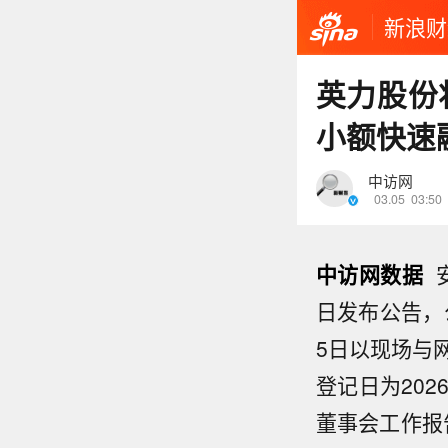
新浪财
英力股份
小额快速
中访网
03.05
03:50
中访网数据
安
日发布公告，
5日以现场与
登记日为202
董事会工作报