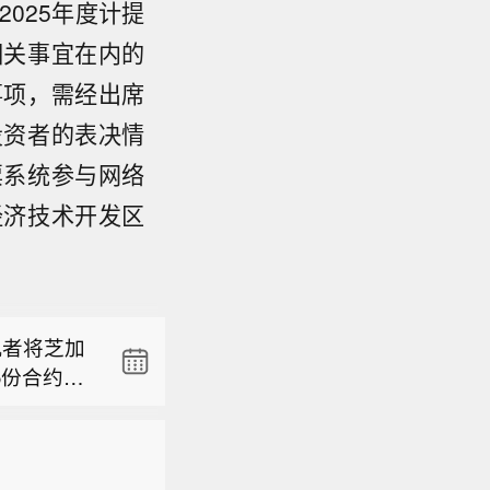
025年度计提
相关事宜在内的
事项，需经出席
签署 27
投资者的表决情
票系统参与网络
机者将芝加
5份合约，
经济技术开发区
押注减
120,34
货净空头头寸
签署 27
年期国债期货
BOT美国超
机者将芝加
约。
5份合约，
120,34
货净空头头寸
年期国债期货