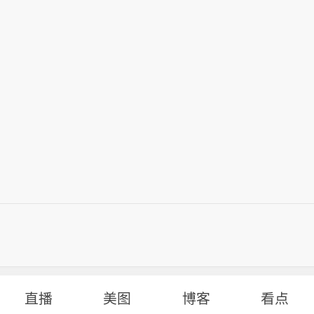
头寸减少120,346份合约，至1,004,228份合约。将C
债期货净空头头寸减少5,723份合约，至314,985份合
直播
美图
博客
看点