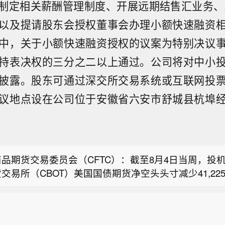
制定相关薪酬管理制度、开展远期结售汇业务、2
以及提请股东会授权董事会办理小额快速融资
中，关于小额快速融资授权的议案为特别决议
国务卿鲁比奥：在本届政府的领导下，我们已同其他国家
持表决权的三分之二以上通过。公司将对中小
键矿产协议。
披露。股东可通过深交所交易系统或互联网投
品期货交易委员会（CFTC）：截至8月4日当周，投
交易所（CBOT）美国国债期货净空头头寸减少41,22
议地点设在公司位于安徽省六安市舒城县杭埠
商品期货交易委员会：干预行动后，对冲基金日元空头
6,272份合约。将CBOT美国2年期国债期货净空头头寸减少
约，至1,004,228份合约。将CBOT美国5年期国债期
国务卿鲁比奥：在本届政府的领导下，我们已同其他国家
79,319份合约，至1,325,719份合约。将CBOT美国2
键矿产协议。
头寸减少120,346份合约，至1,004,228份合约。将C
品期货交易委员会（CFTC）：截至8月4日当周，投
债期货净空头头寸减少5,723份合约，至314,985份合
交易所（CBOT）美国国债期货净空头头寸减少41,22
6,272份合约。将CBOT美国2年期国债期货净空头头寸减少
约，至1,004,228份合约。将CBOT美国5年期国债期
79,319份合约，至1,325,719份合约。将CBOT美国2