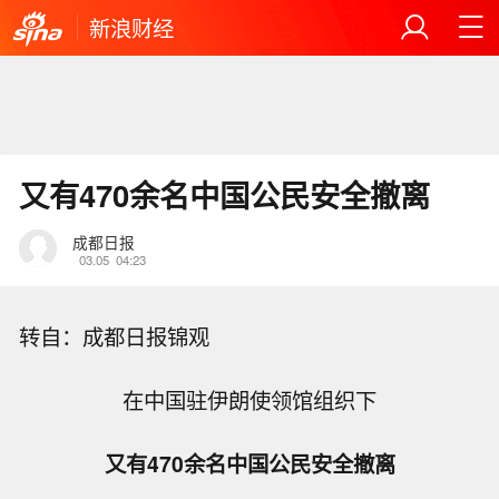
新浪财经
又有470余名中国公民安全撤离
成都日报
03.05
04:23
转自：成都日报锦观
在中国驻伊朗使领馆组织下
又有470余名中国公民安全撤离