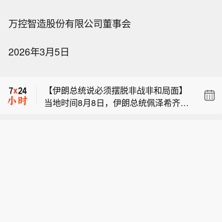
【伊朗总统说必须摆脱非战非和局面】
万控智造股份有限公司董事会
当地时间8月8日，伊朗总统佩泽希齐扬
【德国人开始狂买电车】德国联邦汽车
在德黑兰举行的新闻发布会上表示，针
2026年3月5日
运输管理局6日发布的数据显示，7月德
对美国的违约情况，应该成立一个专门
中国铁路：暑运启动以来，中国铁路广
国纯电动汽车新车注册量超过7.86万
团队来处理违约问题，而不是诉诸武
州局集团有限公司累计发送旅客超6800
辆，同比增长近62%，市场份额升至29.
力。他指出，与其干坐着空想，不如仔
【伊朗总统说必须摆脱非战非和局面】
万人次。
3%，连续第二个月成为德国新车注册量
细观察细节，考虑如何解决问题。佩泽
当地时间8月8日，伊朗总统佩泽希齐扬
最高的单一动力类型；包括插电式混合
希齐扬强调，伊朗当前与阿曼关于霍尔
【德国人开始狂买电车】德国联邦汽车
在德黑兰举行的新闻发布会上表示，针
动力车型在内，可外接充电车型占全部
木兹海峡通航管理的谈判就是要找到解
运输管理局6日发布的数据显示，7月德
对美国的违约情况，应该成立一个专门
新车注册量的40.7%。分析指出，德国
决方案，摆脱目前这种“非战非和”的局
国纯电动汽车新车注册量超过7.86万
团队来处理违约问题，而不是诉诸武
是欧洲最大的汽车市场，其电动化进程
面。（CCTV国际时讯）
辆，同比增长近62%，市场份额升至29.
力。他指出，与其干坐着空想，不如仔
对欧洲汽车产业具有较强的风向标意
3%，连续第二个月成为德国新车注册量
细观察细节，考虑如何解决问题。佩泽
义。这一成绩也可能会增强周边国家消
最高的单一动力类型；包括插电式混合
希齐扬强调，伊朗当前与阿曼关于霍尔
费者对电动汽车的信心，让更多人意识
动力车型在内，可外接充电车型占全部
木兹海峡通航管理的谈判就是要找到解
到转向纯电车型可能比预期更加容易。
新车注册量的40.7%。分析指出，德国
决方案，摆脱目前这种“非战非和”的局
截至2026年初，德国纯电动汽车保有量
是欧洲最大的汽车市场，其电动化进程
面。（CCTV国际时讯）
首次突破200万辆，较2017年同期增长