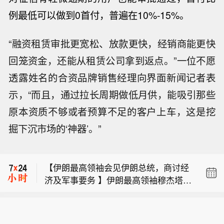
例最低可以做到0首付，普遍在10%-15%。
“融资租赁审批更宽松、放款更快，经销商能更快
回笼资金，还能从租赁公司拿到返点。”一位不愿
透露姓名的合资品牌销售经理向界面新闻记者表
示，“而且，通过拉长周期做低月供，能吸引那些
原本资质不够或者预算不足的客户上车，这是挖
【新基金销售火爆 资金布局长期行情】
掘下沉市场的‘神器’。”
尽管7月A股市场调整，但新发基金市场
【陈茂波：下半年香港将举办逾100项
却呈现出冷暖反差，多只主动权益新品
盛事活动 预计吸引逾185万旅客】香港
募集成绩亮眼。普通投资者踊跃认购新
【伊朗最高领袖会见伊朗总统，商讨经
特区政府财政司司长陈茂波9日发表网
基金的背后，是不少基金经理对于当前
济及军事要务 】伊朗最高领袖穆杰塔巴
志表示，今年上半年约有175万旅客参
科技行情长周期属性的深度研判，公募
【新基金销售火爆 资金布局长期行情】
·哈梅内伊近日会见伊朗总统佩泽希齐
与超过130项盛事活动，为香港带来约5
普遍判断AI产业浪潮不是短期主题炒
尽管7月A股市场调整，但新发基金市场
扬，，双方就当前国家面临的经济与军
8亿港元的消费额，经济增加价值约为3
作，科技浪潮的演绎周期也远不止半
【陈茂波：下半年香港将举办逾100项
却呈现出冷暖反差，多只主动权益新品
事等重大议题进行了深入交流。此次会
3亿港元。展望下半年，香港将举办超
年。