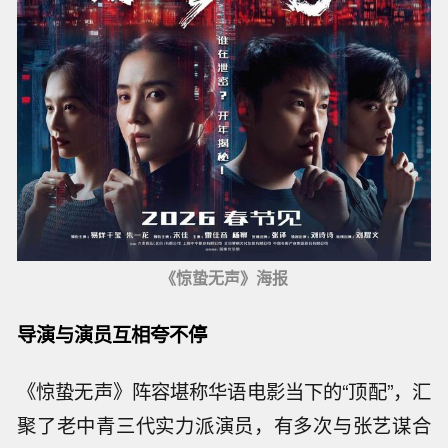
《惊蛰无声》海报
导演与演员互相夸不停
《惊蛰无声》阵容堪称华语电影当下的“顶配”，汇
聚了老中青三代实力派演员，有多次与张艺谋合