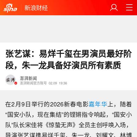
新浪财经
张艺谋：易烊千玺在男演员最好阶
段，朱一龙具备好演员所有素质
澎湃新闻
澎湃新闻官方账号
02.09
19:36
在2月9日举行的2026新春电影
嘉年华
上，随着
“国安小队，现在集结”的铿锵指令响起，“国安小
队”队长宋佳将《惊蛰无声》全员主创呼唤入场，
导演张艺谋携易烊千玺、朱一龙、刘耀文、林博