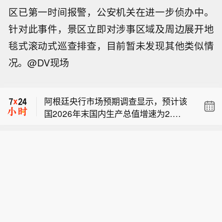
区已第一时间报警，公安机关在进一步侦办中。
针对此事件，景区立即对涉事区域及周边展开地
毯式滚动式巡查排查，目前暂未发现其他类似情
况。@DV现场
美国考虑推迟关税征收，第一太阳能股
价涨幅快速收窄。
阿根廷央行市场预期调查显示，预计该
国2026年末国内生产总值增速为2.
阿根廷央行市场预期调查显示，预计20
7%，较此前预测下调0.4个百分点。
26年末阿根廷通胀率为29.8%，较此前
美国考虑推迟关税征收，第一太阳能股
预测下调0.2个百分点。
价涨幅快速收窄。
阿根廷央行市场预期调查显示，预计该
国2026年末国内生产总值增速为2.
7%，较此前预测下调0.4个百分点。