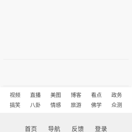
中心、自然资源部海洋减灾中心、自然
资源部东海局等单位组织做好应急监
测、会商研判、预报预警以及灾害调查
评估等工作。受此次台风过程影响，我
国东海海域风大浪高，海况恶劣，提醒
海上航行作业的船只远离危险海域，沿
海各有关单位提前采取防潮避浪措施，
有效防范可能带来海水倒灌风险。
视频
直播
美图
博客
看点
政务
搞笑
八卦
情感
旅游
佛学
众测
首页
导航
反馈
登录