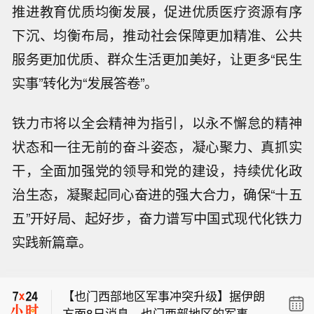
推进教育优质均衡发展，促进优质医疗资源有序
下沉、均衡布局，推动社会保障更加精准、公共
服务更加优质、群众生活更加美好，让更多“民生
实事”转化为“发展答卷”。
铁力市将以全会精神为指引，以永不懈怠的精神
状态和一往无前的奋斗姿态，凝心聚力、真抓实
干，全面加强党的领导和党的建设，持续优化政
治生态，凝聚起同心奋进的强大合力，确保“十五
五”开好局、起好步，奋力谱写中国式现代化铁力
实践新篇章。
【中信聚信落子南京】据南京发布，8
月4日，“南京聚信天晟股权投资合伙企
【也门西部地区军事冲突升级】据伊朗
业（有限合伙）”正式落地紫金山国际科
方面8日消息，也门西部地区的军事冲