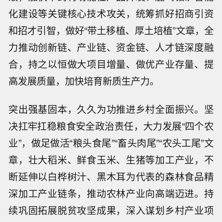
化建设等关键核心技术攻关，统筹抓好招商引资
和招才引智，做好“带土移植、厚土培植”文章，全
力推动创新链、产业链、资金链、人才链深度融
合，持之以恒做大项目增量、做优产业存量、提
高发展质量，加快培育新质生产力。
突出强基固本，久久为功推进乡村全面振兴。坚
决扛牢扛稳粮食安全政治责任，大力发展“四个农
业”，做足做活“粮头食尾”“畜头肉尾”“农头工尾”文
章，壮大稻米、鲜食玉米、生猪等加工产业，不
断延伸以白桦树汁、黑木耳为代表的森林食品精
深加工产业链条，推动农林产业向高端迈进。持
续巩固拓展脱贫攻坚成果，深入谋划乡村产业项