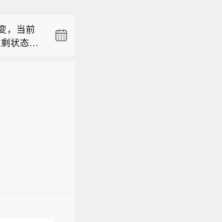
内存配
不变，当前
过剩状态。
月霍尔木兹
。预计一
内存配
存充裕以
不变，当前
过剩状态。
月霍尔木兹
。预计一
存充裕以