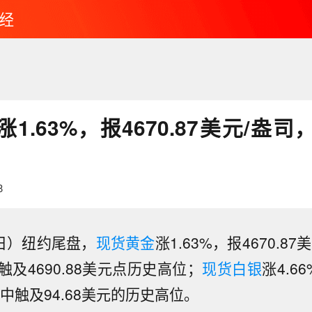
经
1.63%，报4670.87美元/盎
8
9日）纽约尾盘，
现货黄金
涨1.63%，报4670.8
及4690.88美元点历史高位；
现货白银
涨4.66
中触及94.68美元的历史高位。