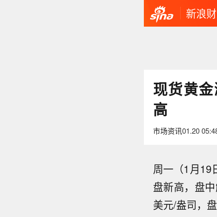
新浪财
现货黄金涨
高
市场资讯
01.20 05:4
周一（1月1
盘新高，盘中触
美元/盎司，盘