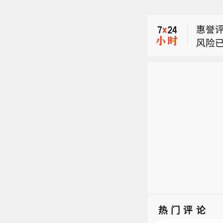
市场消
置。
惠誉评
风险
惠誉：
预计2
海峡
市场消
旦中
置。
及非
惠誉评
风险
预计2
海峡
旦中
及非
热门评论