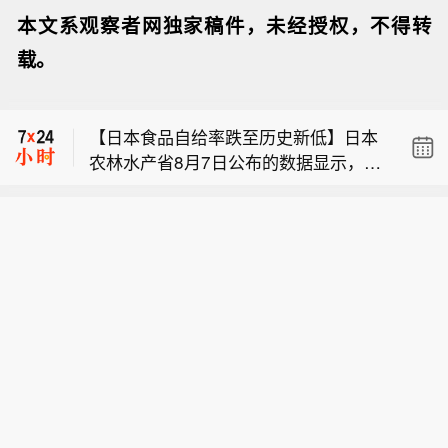
本文系观察者网独家稿件，未经授权，不得转
利比亚扎维耶炼油厂表示，周六一架无
载。
人机袭击了一个未处理的石脑油罐，导
美国国家公路交通安全管理局（NHTS
致发生泄漏，目前情况已得到控制。
A）通报：克莱斯勒（即FCA美国有限责
【日本食品自给率跌至历史新低】日本
任公司）正在召回部分美国市场车型，
农林水产省8月7日公布的数据显示，20
本次召回范围内车辆存在安全带无法回
利比亚扎维耶炼油厂表示，周六一架无
25财年，即2025年4月至2026年3月，
缩的问题，无法按设计要求正确约束乘
人机袭击了一个未处理的石脑油罐，导
按热量计算的日本食品自给率下降1个
员，会提升乘员受伤风险。
美国国家公路交通安全管理局（NHTS
致发生泄漏，目前情况已得到控制。
百分点至37%，为历史最低水平。日本
A）通报：克莱斯勒（即FCA美国有限责
食品自给率是指国内生产的食品占国内
任公司）正在召回部分美国市场车型，
食品总供给的比例。日本农林水产省表
本次召回范围内车辆存在安全带无法回
示，大米消费减少是食品自给率下降的
缩的问题，无法按设计要求正确约束乘
重要原因。日本大米消费长期以来主要
员，会提升乘员受伤风险。
依靠本国供应，是日本食品自给率的重
要支撑。米价上涨导致居民大米消费减
少，国产大米提供的热量随之减少，显
著拉低日本整体食品自给率。（CCTV