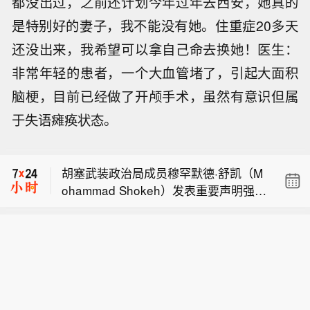
都没出过，之前还计划今年过年去西安，她真的
是特别好的妻子，我不能没有她。住重症20多天
还没出来，我希望可以拿自己命去换她！医生：
非常年轻的患者，一个大血管堵了，引起大面积
脑梗，目前已经做了开颅手术，虽然有意识但属
【上海市国资委与上海清算所开展座谈
于失语瘫痪状态。
交流】据上海市国资委消息，8月6日，
【美光科技转涨 此前一度跌超7%】美
上海市国资委党委书记、主任周小全接
光科技转涨，此前一度跌超7%。希捷科
待上海清算所党委书记、董事长马贱阳
胡塞武装政治局成员穆罕默德·舒凯（M
技收复8%的跌幅后涨近2%。其他存储
一行，双方围绕自贸离岸债等新型金融
ohammad Shokeh）发表重要声明强
股也大幅收窄跌幅。
工具运用、套期保值等风险管理领域的
【上海市国资委与上海清算所开展座谈
调，近期在马里卜（Ma’rib）和焦夫（A
合作开展深入交流。双方表示，将深入
交流】据上海市国资委消息，8月6日，
l-Jawf）战线展开的军事行动，是针对
贯彻落实十二届市委九次全会精神，以
【美光科技转涨 此前一度跌超7%】美
上海市国资委党委书记、主任周小全接
沙特进攻图谋所采取的战术性、先发制
协同机制为纽带，持续推动金融基础设
光科技转涨，此前一度跌超7%。希捷科
待上海清算所党委书记、董事长马贱阳
人式回应。
施资源与市属国资产业布局深度联动，
技收复8%的跌幅后涨近2%。其他存储
一行，双方围绕自贸离岸债等新型金融
立足服务实体经济、守牢金融安全底
股也大幅收窄跌幅。
工具运用、套期保值等风险管理领域的
线，共同服务上海“五个中心”建设。
合作开展深入交流。双方表示，将深入