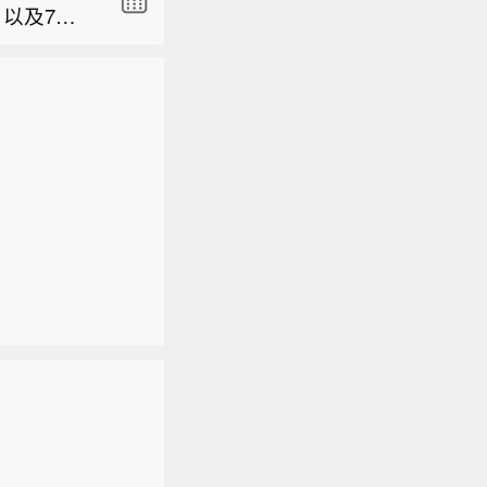
以及7月2
外交部发
，以查明当
市、周边
有蓄意向
全部情况
表示欢
件细节。
以及7月2