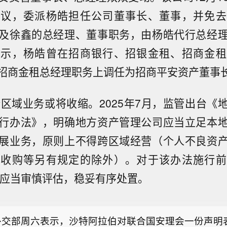
决议，委派杨皓担任公司董事长、董事，并免去
及徐鑫的总经理、董事职务，由杨皓代行总经
显示，杨皓曾在招商银行、招银金租、招商金租
招商金租总经理职务上调任为招商平安资产董事
跨区域业务或将收缩。2025年7月，监管出台《
行办法》，明确地方资产管理公司应当立足本
展业务，原则上不得跨区域经营（个人不良资
产收购等另有规定的除外）。对于该办法施行前
C应当审慎评估，稳妥有序处置。
政府武装部队：胡塞武装再度使用弹道导弹袭击马里卜
以及难民营。
外交部周六表示，沙特阿拉伯对联合国安理会一份声明