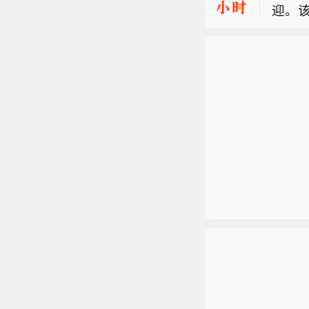
迎。该
【乌
2日
言人
也门
天一
区域
保加
沙特
和相
迎。该
2日