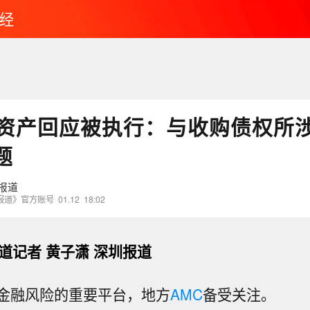
经
资产回应被执行：与收购债权所
题
报道
报道》官方账号
01.12
18:02
道记者 黄子潇 深圳报道
金融风险的重要平台，地方
AMC
备受关注。