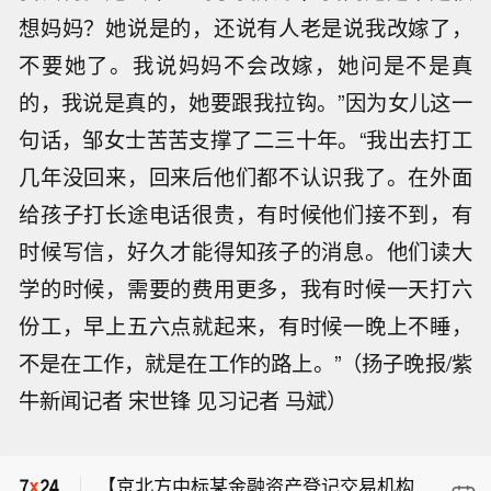
想妈妈？她说是的，还说有人老是说我改嫁了，
不要她了。我说妈妈不会改嫁，她问是不是真
的，我说是真的，她要跟我拉钩。”因为女儿这一
句话，邹女士苦苦支撑了二三十年。“我出去打工
几年没回来，回来后他们都不认识我了。在外面
给孩子打长途电话很贵，有时候他们接不到，有
时候写信，好久才能得知孩子的消息。他们读大
学的时候，需要的费用更多，我有时候一天打六
份工，早上五六点就起来，有时候一晚上不睡，
不是在工作，就是在工作的路上。”（扬子晚报/紫
牛新闻记者 宋世锋 见习记者 马斌）
【上海期货交易所：对2人暂停开仓交
易12个月】8月10日，上海期货交易所
【京北方中标某金融资产登记交易机构
发布违规处理决定公告：2026年1月8日