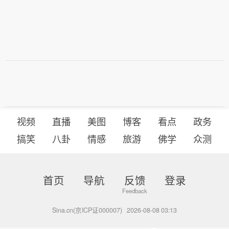
水域两艘运送军备的乌克兰干货船。另
据俄新社同日援引土耳其相关消息源报
道，一艘悬挂土耳其国旗的干货船当天
在俄罗斯的黑海港口遭无人机袭击，暂
无人员伤亡。乌克兰是此次袭击“幕后
方”。（新华社）
视频
直播
美图
博客
看点
政务
搞笑
八卦
情感
旅游
佛学
众测
首页
导航
反馈
登录
Sina.cn(京ICP证000007)
2026-08-08 03:13