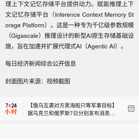
理上下文记忆存储平台提供动力。赋能推理上下
文记忆存储平台（Inference Context Memory St
orage Platform）。这是一种专为千亿级参数规模
（Gigascale）推理设计的新型AI原生存储基础设
施，旨在加速并扩展代理式AI（Agentic AI）。
每日经济新闻综合
公开信
息
封面图片来源：视频截图
美国总统特朗普主持美国矿业圆桌会议
开始。
【俄乌互袭对方黑海船只等军事目标】
据乌克兰和俄罗斯7日分别发布消息，
标普500指数上涨0.5%，纳斯达克100
乌克兰在过去两天打击黑海和亚速海上
指数上涨1%。
的6艘俄罗斯船只，俄罗斯武装部队当
美国总统特朗普主持美国矿业圆桌会议
天打击了乌克兰在黑海的军用油料罐和