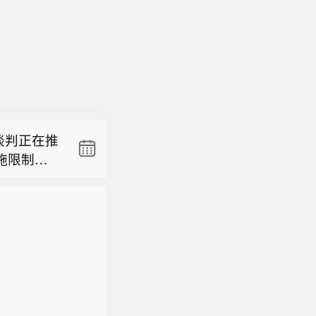
谈判正在推
施限制。
局8日通报
赢得人工智
袭击已造成
倍。 3、
援工作。此
望副总统
人机袭
间8月7日
谈判正在推
面对此暂
，旨在增
施限制。
国总统特朗
赢得人工智
工作“非常
倍。 3、
职务，并要
望副总统
体集团退出
间8月7日
在采访美国总
，旨在增
院，可能
国总统特朗
伟大的总
工作“非常
职务，并要