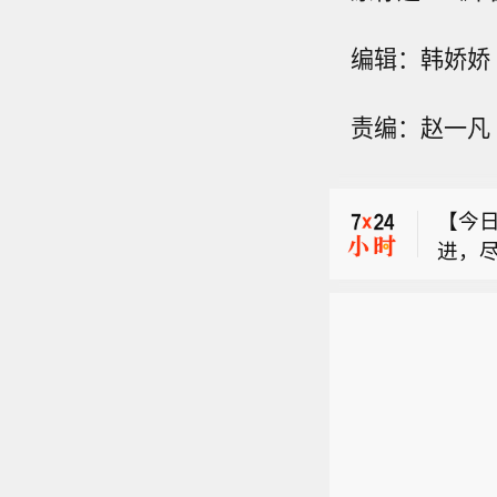
【今
编辑：韩娇娇
进，
【乌
2、
责编：赵一凡
称，
能，
布伦特
4人
报道
外，
万斯能
【今
击，
宣布
进，
无回
加美
2、
普6
能，
满意”
报道
求她
万斯能
与Cr
宣布
统特
加美
会再
普6
统之一
满意”