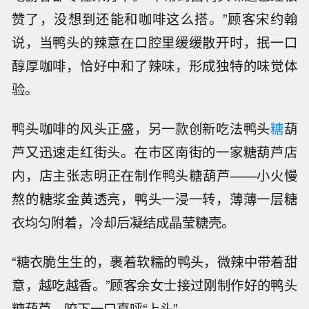
赞了，没想到还能和咖啡这么搭。”顾客宋约翰
说，当鸭头的辣意在口腔里缓缓散开时，抿一口
醇厚咖啡，恰好中和了辣味，形成独特的味觉体
验。
鸭头咖啡的风头正盛，另一款创新吃法鸭头
糖
葫
芦又迅速走红街头。在市区南街的一家糖葫芦店
内，店主张志明正在制作鸭头糖葫芦——小火慢
熬的糖浆金黄透亮，鸭头一浸一转，薄薄一层糖
衣均匀附着，冷却后凝结成晶莹糖壳。
“糖衣脆生生的，裹着软糯的鸭头，微辣中带着甜
意，越吃越香。”顾客余女士接过刚制作好的鸭头
糖葫芦，咬下一口直呼“上头”。