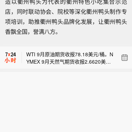
造以衢州鸭头为代表的衢州特色小吃集合示范
店，同时联动协会、院校等深化衢州鸭头制作专
项培训，助推衢州鸭头品牌化发展，让衢州鸭头
上期所原油期货夜盘收涨1.44%，报53
香飘全国，誉满八方。
3.60元人民币/桶。沪金夜盘收涨1.5
【PNC：日本不太可能为干预而出售中
3%，沪银收涨1.66%。
期美债 长端收益率影响有限】PNC利率
WTI 9月原油期货收报78.18美元/桶。N
研究主管Isfar Munir在报告中表示，日
YMEX 9月天然气期货收报2.6620美元/
本财务省未来若需为汇市干预筹资，连
上期所原油期货夜盘收涨1.44%，报53
百万英热单位。NYMEX 9月汽油期货收
中期美国国债都不太可能出售，因此长
3.60元人民币/桶。沪金夜盘收涨1.5
报2.9853美元/加仑，NYMEX 9月取暖
期美债收益率所受影响料有限。尽管上
【PNC：日本不太可能为干预而出售中
3%，沪银收涨1.66%。
油期货收报3.9024美元/加仑。
周出现日元干预迹象之际，30年期美国
期美债 长端收益率影响有限】PNC利率
国债同步遭到抛售，但30年期互换利差
研究主管Isfar Munir在报告中表示，日
同期负值收窄。如果长端美债的走势是
本财务省未来若需为汇市干预筹资，连
在反映汇市干预，互换利差的负值理应
中期美国国债都不太可能出售，因此长
进一步扩大。后续干预如果真的会对较
期美债收益率所受影响料有限。尽管上
长期收益率产生影响，可能是通过某种
周出现日元干预迹象之际，30年期美国
“市场认知渠道”传导，不过，这可能需