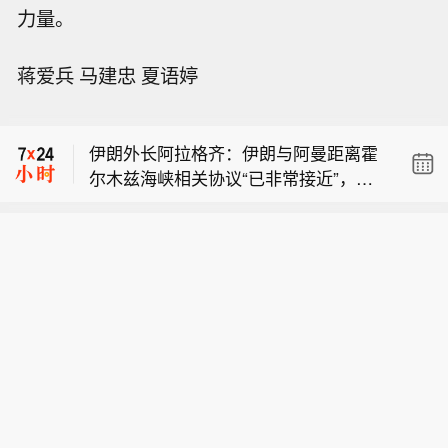
力量。
【伊朗总统：40天战争中邻国阻断武装
蒋爱兵 马建忠 夏语婷
力量渗入伊朗】伊朗总统佩泽希基扬表
泰国国际航空：受台风“白海豚”影响，
示，在这场为期40天的战争期间，敌方
多架航班取消。
曾试图袭击伊朗西北部与东南部边境哨
伊朗外长阿拉格齐：伊朗与阿曼距离霍
所，并派遣武装力量渗入伊朗境内，但
尔木兹海峡相关协议“已非常接近”，航
周边国家采取行动阻止了这类入侵行
【伊朗总统：40天战争中邻国阻断武装
道重启取决于美方遵守谅解备忘录。
为。佩泽希基扬周六接受记者采访时
力量渗入伊朗】伊朗总统佩泽希基扬表
称：“阿富汗与巴基斯坦均部署力量管控
泰国国际航空：受台风“白海豚”影响，
示，在这场为期40天的战争期间，敌方
局势，明确表态绝不允许任何人从其领
多架航班取消。
曾试图袭击伊朗西北部与东南部边境哨
土进入伊朗，在伊朗境内制造动乱。”他
所，并派遣武装力量渗入伊朗境内，但
同时表示，伊朗已对从邻国境内美军基
周边国家采取行动阻止了这类入侵行
地发起的袭击作出回击，德黑兰方面不
为。佩泽希基扬周六接受记者采访时
会容忍针对本国的跨境袭击得不到回
称：“阿富汗与巴基斯坦均部署力量管控
应。
局势，明确表态绝不允许任何人从其领
土进入伊朗，在伊朗境内制造动乱。”他