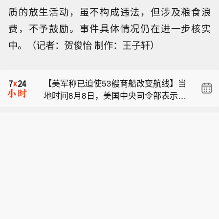
质的放生活动，虽不构成违法，但涉及粮食浪
费，不予鼓励。事件具体情况仍在进一步核实
【万斯称美伊冲突仍处于“博弈中段”】
中。（记者：贺俊怡 制作：王子轩）
美国副总统万斯8日表示，美国同伊朗
加拿大不列颠哥伦比亚省省长：因巴尔
正在对话，美伊冲突仍处于“博弈中
德岭野火宣布进入紧急状态。
段”。万斯当天在接受美国福克斯新闻频
【美军称已迫使53艘商船改变航线】当
道采访时说，美伊冲突还没有结束，“但
地时间8月8日，美国中央司令部表示，
显然已不在开局阶段，而是进入了中局
【万斯称美伊冲突仍处于“博弈中段”】
美国海军人员在“林肯”号航母上对F/A-1
阶段”。他称，美国正在综合运用外交、
美国副总统万斯8日表示，美国同伊朗
8“超级大黄蜂”战机进行维护，以确保航
经济和军事等一系列手段，以确保最终
加拿大不列颠哥伦比亚省省长：因巴尔
正在对话，美伊冲突仍处于“博弈中
母打击群的装备保持战备状态，继续严
取得最好结果。（新华社）
德岭野火宣布进入紧急状态。
段”。万斯当天在接受美国福克斯新闻频
格执行对伊朗的海上封锁。截至当天，
道采访时说，美伊冲突还没有结束，“但
美军已使53艘商船改道，使2艘船只丧
显然已不在开局阶段，而是进入了中局
失航行能力，并登临检查了2艘船只。
阶段”。他称，美国正在综合运用外交、
此外，美军还允许30多艘运载人道主义
经济和军事等一系列手段，以确保最终
援助物资的船只通过封锁区。
取得最好结果。（新华社）