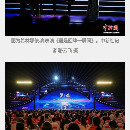
图为希林娜依·高表演《最是回眸一瞬间》。中新社记
者 骆云飞 摄