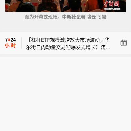
【法国卢瓦尔河水位低 地方政府考虑限
图为开幕式现场。中新社记者 骆云飞 摄
制取水】受持续高温干旱天气影响，法
【塞浦路斯有望2028年为欧洲供气】塞
国卢瓦尔河水位下降严重，一些地方政
浦路斯能源部长迈克尔·达米亚诺斯日前
府正考虑限制从卢瓦尔河取水饮用。 法
【杠杆ETF规模激增放大市场波动，华
接受美国媒体采访时说，塞浦路斯有望
国商业调频电视台9日报道，在大西洋
尔街日内动量交易迎爆发式增长】随着
最早于2028年3月起向欧洲供应东地中
岸卢瓦尔省卢瓦尔奥桑斯，卢瓦尔河水
【法国卢瓦尔河水位低 地方政府考虑限
杠杆ETF资产规模的爆炸式增长，其每
海地区出产的天然气。达米亚诺斯告诉
位比2月时低了8到9米。卢瓦尔奥桑斯
制取水】受持续高温干旱天气影响，法
日机械性再平衡机制正显著放大市场波
美联社，乌克兰危机和中东战事令全球
市长让-保罗·于埃表示，如果干旱情况
【塞浦路斯有望2028年为欧洲供气】塞
国卢瓦尔河水位下降严重，一些地方政
动，进而为华尔街日内动量交易策略创
能源市场动荡，促使欧洲国家推动能源
持续得不到改善，该市将限制居民从卢
浦路斯能源部长迈克尔·达米亚诺斯日前
府正考虑限制从卢瓦尔河取水饮用。 法
造了新的获利途径。当前，半导体等科
来源多元化，而东地中海地区的海上气
瓦尔河取水饮用。（新华社）
接受美国媒体采访时说，塞浦路斯有望
国商业调频电视台9日报道，在大西洋
技板块已成为此类短期趋势交易的核心
田正逐渐进入它们的视野，成为替代供
最早于2028年3月起向欧洲供应东地中
岸卢瓦尔省卢瓦尔奥桑斯，卢瓦尔河水
领域。杠杆ETF的运作机制决定了其具
应渠道。（新华社）
海地区出产的天然气。达米亚诺斯告诉
位比2月时低了8到9米。卢瓦尔奥桑斯
有天然的顺周期特征。为维持既定杠杆
美联社，乌克兰危机和中东战事令全球
市长让-保罗·于埃表示，如果干旱情况
倍数，此类基金在市场上涨时必须追加
能源市场动荡，促使欧洲国家推动能源
持续得不到改善，该市将限制居民从卢
买入，下跌时则被迫卖出。在此背景
来源多元化，而东地中海地区的海上气
瓦尔河取水饮用。（新华社）
下，专注于高波动资产的日内动量策略
田正逐渐进入它们的视野，成为替代供
迎来了显著增长。数据显示，自2024年