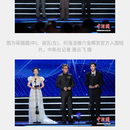
图为蒋璐霞(中)、谢瓦(左)、何洛洛推介金椰奖官方入围短
片。中新社记者 骆云飞 摄