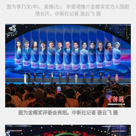
图为李乃文(中)、吴倩(左)、毕雯珺推介金椰奖官方入围剧
情长片。中新社记者 骆云飞 摄
图为金椰奖评委会亮相。中新社记者 骆云飞 摄