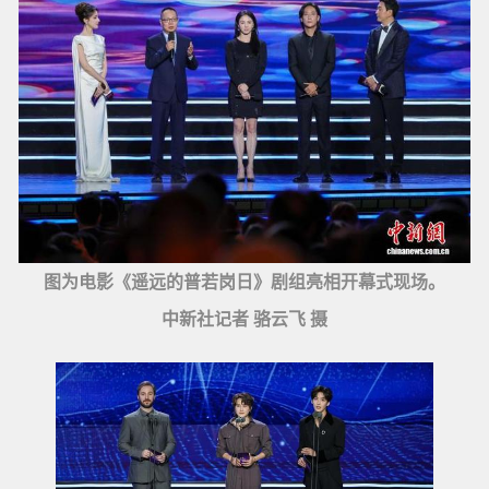
图为电影《遥远的普若岗日》剧组亮相开幕式现场。
中新社记者 骆云飞 摄