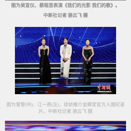
图为吴宣仪、蔡程昱表演《我们的光影 我们的歌》。
中新社记者 骆云飞 摄
图为曾黎(中)、江一燕(左)、徐娇推介金椰奖官方入围纪录
片。中新社记者 骆云飞 摄