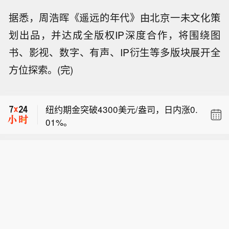
据悉，周浩晖《遥远的年代》由北京一未文化策
划出品，并达成全版权IP深度合作，将围绕图
书、影视、数字、有声、IP衍生等多版块展开全
方位探索。(完)
【可转债一级市场正在升温，今年以来
累计发行51只同比增长104%】截至8月
纽约期金突破4300美元/盎司，日内涨0.
6日，今年以来累计发行51只可转债，
01%。
规模合计607亿元，较上年同期分别增
【私募7月调研“钟情”科技：国产算力链
长104%和51%。与发行端回暖同时发
成新共识】科技板块的阶段性调整，并
生的，是存量可转债在加速退出。数据
【可转债一级市场正在升温，今年以来
未降低机构的调研热情。电子、通信、
显示，年内已有123只可转债离场，市
累计发行51只同比增长104%】截至8月
计算机等科技板块依旧是私募机构重点
场存续规模较年初减少560亿元。业内
纽约期金突破4300美元/盎司，日内涨0.
6日，今年以来累计发行51只可转债，
关注方向。采访发现，私募对调整后的
人士认为，再融资政策优化打开了可转
01%。
规模合计607亿元，较上年同期分别增
科技板块布局热情仍在，正在产业链内
债发行通道，科技企业资本开支增加、
长104%和51%。与发行端回暖同时发
部“摸排”新的投资机会。其中，国产算
机构配置需求旺盛，则为新券供需两端
生的，是存量可转债在加速退出。数据
力链凭借产业趋势、自主可控及长期成
提供了支撑。可转债市场由此进入发行