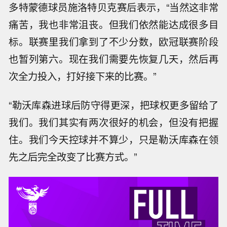
北京时间12月3日凌晨，德国足协杯第三轮展开较
量，多特蒙德迎战勒沃库森。
第34分钟，勒沃库森打出流畅反击，格里马尔多
助攻马扎破门，勒沃库森取得领先优势。第60分
钟，格里马尔多倒三角回敲，泰里耶跟进推射破
门，但在VAR介入后，裁判吹罚波库越位在先，
进球无效。
最终，勒沃库森一球小胜，淘汰多特蒙德挺进德
国杯八强，也报了此前对阵多特蒙德联赛失利的
一箭之仇。
赛后统计显示，全场比赛勒沃库森的控球率不到