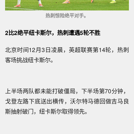
此为目标。我的职责就是努力帮助球队进球。每
场比赛都是全新的挑战，不能沉溺于过去，必须
专注于前方。”
热刺惊险绝平对手。