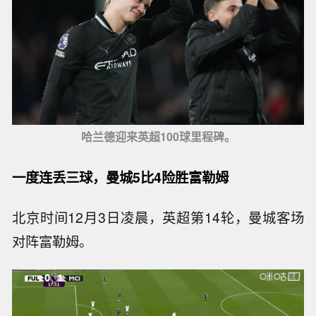
哈兰德迎来英超100球里程碑。
一度连丢三球，曼城5比4险胜富勒姆
北京时间12月3日凌晨，英超第14轮，曼城客场
对阵富勒姆。