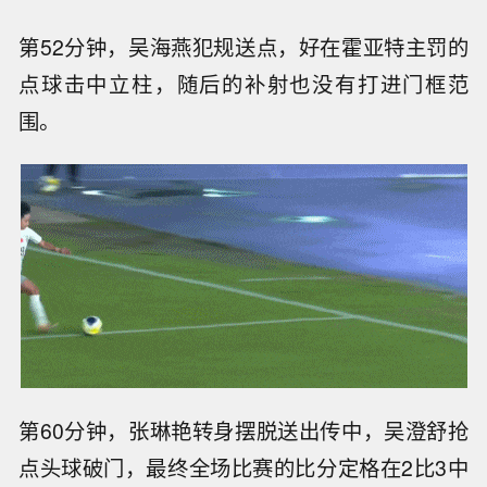
第15分钟，霍亚特观察到朱钰站位靠前，再度远
距离吊射直接破门。比赛前15分钟，中国女足连
丢三球。