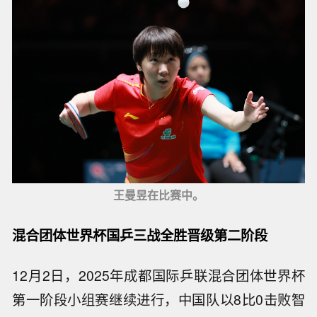
第60分钟，张琳艳转身摆脱送出传中，吴澄舒抢
点头球破门，最终全场比赛的比分定格在2比3中
国女足遗憾失利。
在前一场热身赛中，中国女足以0比8大比分不敌
英格兰女足，本场输球后，球队也遭遇了热身赛
的两连败。
中国女足在这两场比赛中暴露了不少的问题，比
如后场防守漏洞较多；遭遇为手高位逼抢时，出
球点过少，容易被对手抢断；后防线站位容易出
问题……
同一天，中国U20女足也和美国U20女足进行了