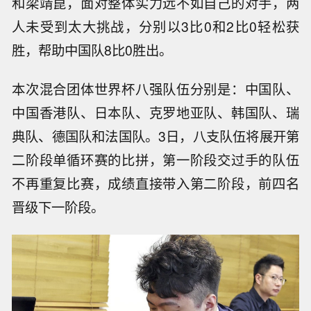
12月2日，2025年成都国际乒联混合团体世界杯
第一阶段小组赛继续进行，中国队以8比0击败智
利队，从而以三战全胜、小组第一的成绩晋级第
二阶段比赛。
中国队在前两个比赛日中先后战胜中国香港队和
埃及队，提前锁定了出线名额。当天对阵智利
队，率先进行的混双比赛中，国乒派出林诗栋/蒯
曼，面对较为陌生的对手，两人上来显得不太适
应，和对手一路战至11平。
关键球上，国乒组合通过发球、接发球的变化连
拿2分，艰难拿下第一局。接下来林诗栋/蒯曼越
战越勇，再下两局帮助中国队拿到3分。