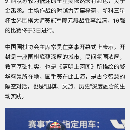
本次赛事分为本赛、决赛两个阶段，本赛于2日起
在开封举行，由32名职业棋手进行五轮单败淘汰
赛，产生挑战者，参赛资格为中国最新等级分排
名前32位的棋手，因故不能参加者名额依次向下
递补。
决赛日程待定，由挑战者与上届冠军进行三番棋
决战。前两届国手赛决赛中，均是由丁浩战胜柯
洁，成就两连冠。
本赛的对阵通过抽签产生，党毅飞与芈昱廷在半
个月内第三次狭路相逢，后者开局即弈出漏着，
党毅飞执黑稳扎稳打，逐渐建立胜势，也实现近