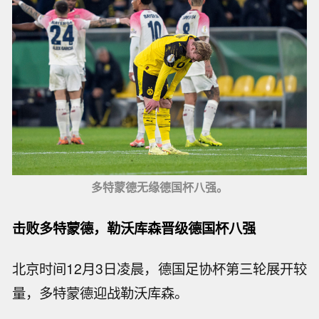
此役过后，热刺积19分排在英超第11位，积分和
排名皆低于上赛季同期。而在本场比赛中，在欧
洲五大联赛出场199次的罗梅罗首次完成梅开二
度。
赛后接受采访时，热刺后卫丹索直言本场比赛并
不好踢，“这是一场艰难的比赛，来到圣詹姆斯公
园总是很困难，客场比赛总是艰难的。我们展现
了我们整个赛季以来一直在努力培养的心态。”
“罗梅罗给了我们很大的动力。他总是以身作则。
打入了两个非常重要的进球，第二个进球非常漂
亮。他今天再次展示了自己是一名世界级的后
卫。我们会继续努力，我们需要保持这种心态。”