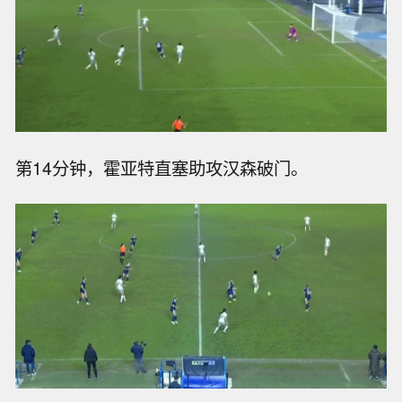
中国女足不敌苏格兰遭遇热身赛两连败
北京时间12月3日凌晨，在一场热身赛中，中国女
足与苏格兰女足展开较量。
第11分钟中国女足后场传球失误，霍亚特抢断后
吊射得分。