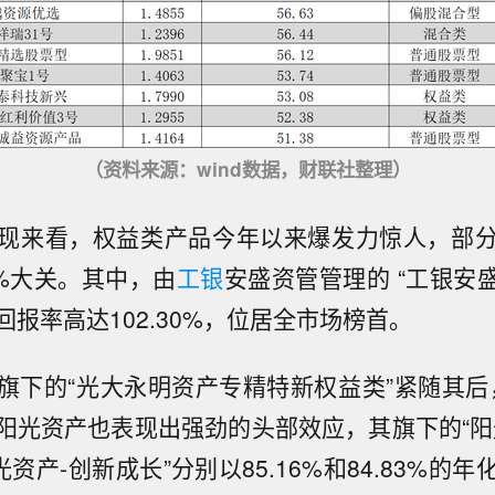
（资料来源：wind数据，财联社整理）
现来看，权益类产品今年以来爆发力惊人，部
0%大关。其中，由
工银
安盛资管管理的 “工银安
报率高达102.30%，位居全市场榜首。
旗下的“光大永明资产专精特新权益类”紧随其后，录
阳光资产也表现出强劲的头部效应，其旗下的“阳
光资产-创新成长”分别以85.16%和84.83%的