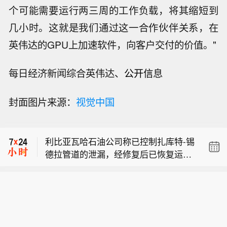
个可能需要运行两三周的工作负载，将其缩短到
几小时。这就是我们通过这一合作伙伴关系，在
英伟达的GPU上加速软件，向客户交付的价值。"
利比亚瓦哈石油公司称已控制扎库特-锡
每日经济新闻综合英伟达、
公开信
息
德拉管道的泄漏，经修复后已恢复运
阿曼呼吁各方避免采取破坏谈判及进展
营。
封面图片来源：
视觉中国
的行动。
阿曼：袭击船只的行为侵犯领土主权。
利比亚瓦哈石油公司称已控制扎库特-锡
德拉管道的泄漏，经修复后已恢复运
阿曼呼吁各方避免采取破坏谈判及进展
营。
的行动。