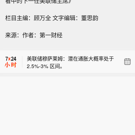
看中的下一任美联储主席》
栏目主编：顾万全 文字编辑：董思韵
来源：作者：第一财经
美联储穆萨莱姆：在最近一次联邦公开
市场委员会（FOMC）会议上，我倾向
美联储穆萨莱姆：潜在通胀大概率处于
于加息。 通胀维持在目标水平上方的概
2.5%‑3% 区间。
率有所上升。
美联储穆萨莱姆：渐进式加息相比更为
“骤然” 的利率调整，代价更低。
美联储穆萨莱姆：在最近一次联邦公开
市场委员会（FOMC）会议上，我倾向
美联储穆萨莱姆：潜在通胀大概率处于
于加息。 通胀维持在目标水平上方的概
2.5%‑3% 区间。
率有所上升。