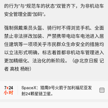
的行为”与“规范车的状态”双管齐下，为非机动车
安全管理全面“加码”。
强制佩戴乘员头盔、骑行时不得浏览手机、全面
禁止非法拼改加装、严禁携带电动车电池进入居
住建筑等一项项关乎市民群众生命安全的措施均
以立法形式明确，标志着首都非机动车管理进入
更加精细化、法治化的新阶段。（@北京日报 记
者 高枝 杨盼）
【黎巴嫩方面称以军部队重返黎南部一
处“试点区域”】黎巴嫩方面8日称，一支
SpaceX：猎鹰9号火箭于加利福尼亚发
以色列军队于当天凌晨重新进入了此前
射24颗星链卫星。
作为其撤军“试点区域”之一的西扎乌塔
伊朗革命卫队德黑兰穆罕默德·拉苏鲁拉
尔镇，并在镇广场附近建起了一座新的
军团指挥官：美国与以色列针对伊朗的
土墙。当地居民表示，这是以军方面违