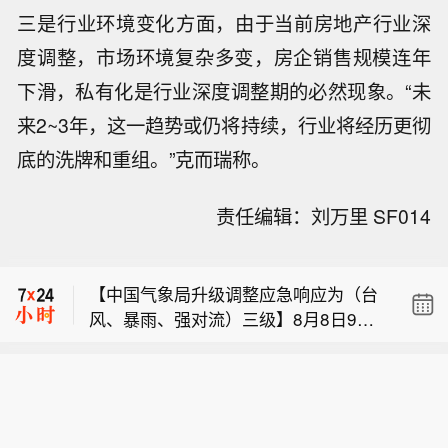
三是‌行业环境变化‌方面，由于当前房地产行业深
度调整，市场环境复杂多变，房企销售规模连年
下滑，私有化是行业深度调整期的必然现象。“未
来2~3年，这一趋势或仍将持续，行业将经历更彻
底的洗牌和重组。”克而瑞称。
【交通运输部启动台风二级防御响应】
责任编辑：刘万里 SF014
据交通运输部，8月8日9时，交通运输
【挪威足协主席呼吁因凡蒂诺立即辞
部将台风防御响应提升至二级。今年第
职：他已失去足球界的信任】据路透社
13号台风“白海豚”（强台风级）的中心
【中国气象局升级调整应急响应为（台
当地时间7日报道，在多家欧洲足协相
今天（8日）9点钟位于距离浙江省温州
风、暴雨、强对流）三级】8月8日9
继撤回对国际足联主席因凡蒂诺的支持
市偏东方向约520公里的东海南部海面
【交通运输部启动台风二级防御响应】
时，经综合研判和应急会商，中国气象
之际，挪威足协主席莉丝·克拉韦内斯公
上，预计将以每小时10—15公里的速度
据交通运输部，8月8日9时，交通运输
局升级调整重大气象灾害（台风）四级
开要求因凡蒂诺立即辞职，并直言他已
向偏西方向移动，强度变化不大或略有
【挪威足协主席呼吁因凡蒂诺立即辞
部将台风防御响应提升至二级。今年第
应急响应为（台风、暴雨、强对流）三
不再拥有足球界的信任。 克拉韦内斯表
增强。
职：他已失去足球界的信任】据路透社
13号台风“白海豚”（强台风级）的中心
级。中央气象台预计，今年第13号台风
示，因凡蒂诺已不再拥有足球界的信
当地时间7日报道，在多家欧洲足协相
今天（8日）9点钟位于距离浙江省温州
“白海豚”将于9日晚上至10日早晨在浙江
任，并称这项运动需要摆脱“权力的游