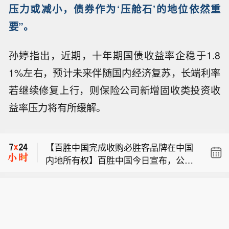
压力或减小，债券作为‘压舱石’的地位依然重
要”。
孙婷指出，近期，十年期国债收益率企稳于1.8
1%左右，预计未来伴随国内经济复苏，长端利率
若继续修复上行，则保险公司新增固收类投资收
益率压力将有所缓解。
【市场监管总局发布巴中市道路运输协
会组织12家机动车驾驶员培训机构达成
【百胜中国完成收购必胜客品牌在中国
并实施垄断协议案行政处罚决定书】四
内地所有权】百胜中国今日宣布，公司
川省市场监督管理局于2024年9月对巴
克里姆林宫：普京与阿联酋总统通电
已完成以12亿美元向Yum! Brands收购
中市道路运输协会组织12家机动车驾驶
话，讨论了中东问题。
必胜客品牌在中国内地所有权的交易。
员培训机构涉嫌达成并实施垄断协议行
【市场监管总局发布巴中市道路运输协
百胜中国称，交易完成后，必胜客中国
为立案调查。2026年7月，四川省市场
会组织12家机动车驾驶员培训机构达成
无须再向Yum! Brands支付此前适用的
监督管理局依法对相关当事人作出行政
【百胜中国完成收购必胜客品牌在中国
并实施垄断协议案行政处罚决定书】四
特许经营费，所带来的成本节约预计将
处罚决定。