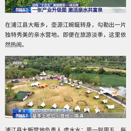
在浦江县大畈乡，壶源江蜿蜒转身，勾勒出一片
独特秀美的亲水营地。即便在旅游淡季，这里依
然热闹。
浦江县大畈营地负责人 虞水水：周一到周五，每