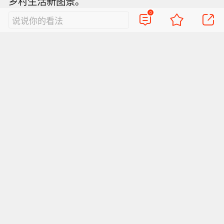
乡村生活新图景。
0
说说你的看法
浙江省水利厅副厅长 黄黎明：良好的河湖环境是
最普惠的民生福祉。下一步，我们将牢牢抓住高
质量发展建设共同富裕示范区这一核心任务，真
抓实干、善作善成，全域推进5000公里农村水系
治理，加快推动“15分钟亲水圈”全覆盖，支撑“县