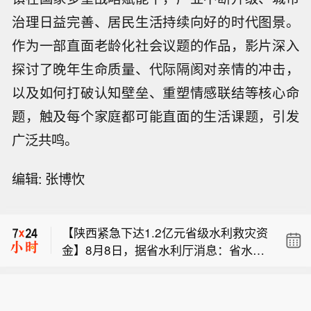
治理日益完善、居民生活持续向好的时代图景。
作为一部直面老龄化社会议题的作品，影片深入
探讨了晚年生命质量、代际隔阂对亲情的冲击，
以及如何打破认知壁垒、重塑情感联结等核心命
题，触及每个家庭都可能直面的生活课题，引发
广泛共鸣。
【韩国布局北极航道研究 目标2030年
编辑: 张博忺
通航】消息人士周日透露，韩国海洋水
【俄国防部：俄军出动“天竺葵”无人机
产部近期启动一项研究课题，旨在制定
对哈尔科夫州乌军无人机仓库实施打
战略，推动一条预计2030年可投入通航
【陕西紧急下达1.2亿元省级水利救灾资
击】俄罗斯国防部8月9日表示，俄军出
的北极航道投入使用。 知情人士表示，
金】8月8日，据省水利厅消息：省水利
动“天竺葵”无人机对哈尔科夫州4个定居
该项目将评估这条航道的商业可行性，
【韩国布局北极航道研究 目标2030年
厅会同省财政厅紧急下达1.2亿元省级水
点附近的乌军无人机仓库实施打击，仓
包含面向航运、物流企业开展航道使用
通航】消息人士周日透露，韩国海洋水
利救灾资金。今年极端致灾性暴雨洪水
库内存放无人机及电子战设备。俄罗斯
意向调研。 项目目标还包括规划建设对
【俄国防部：俄军出动“天竺葵”无人机
产部近期启动一项研究课题，旨在制定
多发频发，特别是7月31日以来，关中
国防部指出，实时监测系统确认成功击
接北欧港口的物流配套网络。