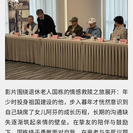
影片围绕退休老人国栋的情感救赎之旅展开：年
少时投身祖国建设的他，步入暮年才恍然意识到
自己缺席了女儿阿芬的成长历程，长期的沟通缺
失逐渐筑起亲情的壁垒。在挚友的陪伴与鼓励
下，国栋终于勇敢面对自我，在衰老与生死议题