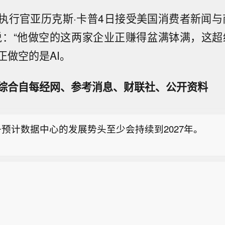
执行官亚历克斯·卡普4日接受美国消费者新闻与
说：“他做空的这两家企业正赚得盆满钵满，这超
正做空的是AI。
以 OpenAI 股权为担保，获得 100 亿美元贷款。
综合自每经网、参考消息、财联社、公开资料
海清科首台6英寸集成量测装备出机】8月6日，据华海
6英寸集成量测装备今日正式出机，发往国内光学硅材
预计数据中心的发展势头至少会持续到2027年。
以 OpenAI 股权为担保，获得 100 亿美元贷款。
海清科首台6英寸集成量测装备出机】8月6日，据华海
6英寸集成量测装备今日正式出机，发往国内光学硅材