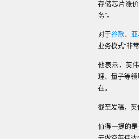
存储芯片
涨价
务”。
对于
谷歌
、
亚
业务模式“非常
他表示，英伟
理、量子等领
在。
截至发稿，英伟
值得一提的是
元做空英伟达