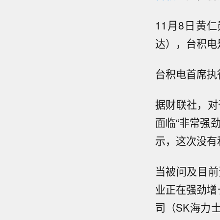
11月8日黄
达
），台积电
台积电首席执
据财联社，对于
面临“非常强
示，这次没有
当被问及目前
业正在强劲增
司（SK海力