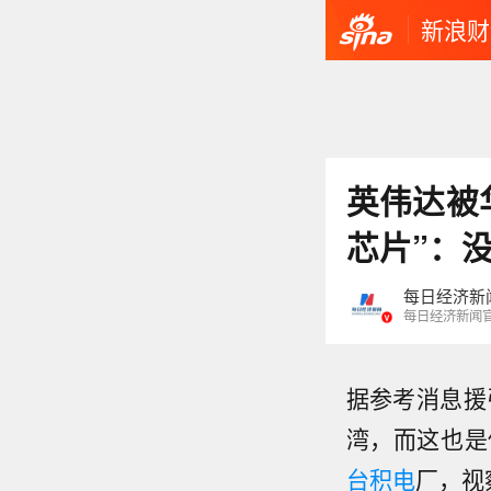
新浪财
英伟达被
芯片”：
每日经济新
每日经济新闻
据参考消息援
湾，而这也是
台积电
厂，视