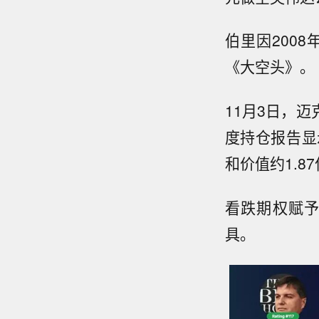
伯里因200
《大空头》。
11月3日，迈克
度持仓报告显示
和价值约1.8
看跌期权赋
具。