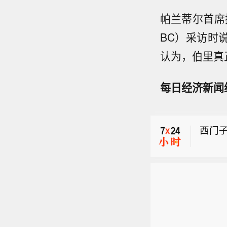
帕兰蒂尔首席
BC）采访时
认为，伯里真
软银：
每日经济新闻
【华
公司
西门子
软银：
【华
公司