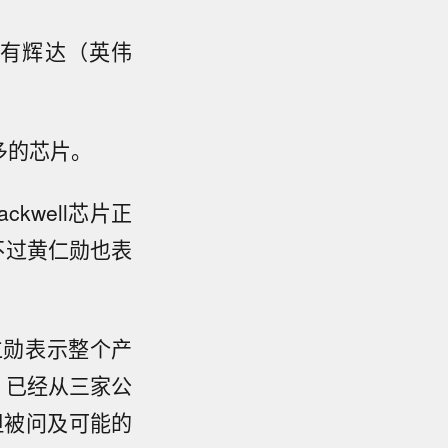
没有辉达（
英伟
多的芯片。
kwell芯片正
不过黄仁勋也表
仁勋表示整个产
，已经从三家公
但被问及可能的