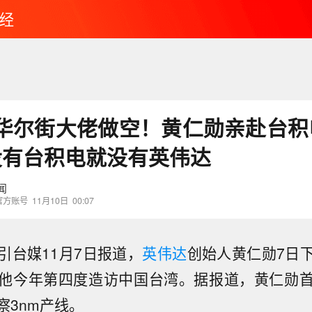
经
华尔街大佬做空！黄仁勋亲赴台积
没有台积电就没有英伟达
闻
官方账号
11月10日
00:07
引台媒11月7日报道，
英伟达
创始人黄仁勋7日
他今年第四度造访中国台湾。据报道，黄仁勋
察3nm产线。