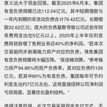
意义远大于现金回笼。截至2025年6月末，集团
有息负债规模已达112.04亿元，其中短期借款与
一年内到期的非流动负债合计79.42亿元，长期借
款32.62亿元；庞大的负债基数导致公司近些年财
务费用支出在5亿元以上，2025年上半年仅利息
费用就吞噬了免税业务近40%的净利润。“若本次
交易能同步剥离格力房产对应的负债，珠免集团
有息负债规模将大幅压降。”吴佳楠测算，“参考格
力房产94.86%的资产负债率，其对应负债约126
亿元，若其中80%为有息负债，集团每年可节约
利息支出约7亿元左右，这将直接扭转公司净利润
亏损局面，显著优化盈利结构。”
值得注意的是，此次交易采用现金支付方式，不