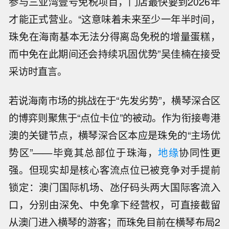
参与三亚湾壹号免税项目，门店最快要到2026年
才能正式营业。“这意味着未来至少一年半时间，
珠免在海南基本无法分得离岛免税的增量蛋糕，
而中免在此期间还会持续巩固优势”吴佳楠在接受
采访时直言。
若说海南市场的挑战在于“先发劣势”，横琴深合区
的博弈则聚焦于“点位卡位”的被动。作为衔接粤港
澳的关键节点，横琴深合区本应是珠免的“主场优
势区”——毕竟其总部位于珠海，
地缘
协同性更
强。但现实却是核心客流点位已被竞争对手提前
锁定：澳门国际机场、氹仔码头两大国际客流入
口，分别由深免、中免拿下经营权，可直接截留
从澳门进入横琴的游客；而珠免目前在横琴布局2