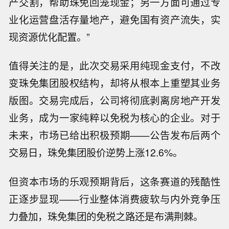
产交割，帮助珠免回笼现金；另一方面可通过专
业化运营盘活存量地产，避免国有资产流失，实
现资源优化配置。”
值得关注的是，此次交易采用纯现金支付，不改
变珠免集团股权结构，却将从根本上重塑其业务
版图。交易完成后，公司将彻底剥离房地产开发
业务，成为一家纯粹以免税为核心的企业。对于
未来，市场已给出积极预期——公告发布后两个
交易日，珠免集团股价逆势上涨12.6%。
但资本市场的乐观预期背后，这条赛道的残酷性
正逐步显现——行业整体消费疲软与内外竞争压
力叠加，珠免集团的免税之路还是布满荆棘。