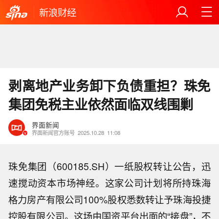
新浪财经
剥离地产业务卸下负债重担？珠免
集团免税主业依然面临双线围剿
界面新闻
界面新闻官方账号
2025.10.28
11:08
珠免集团（600185.SH）一纸股权转让公告，迅
速搅动资本市场神经。这家公司计划将所持珠海
格力房产有限公司100%股权悉数转让予珠海投捷
控股有限公司。这场由国资平台出面的“接盘”，不