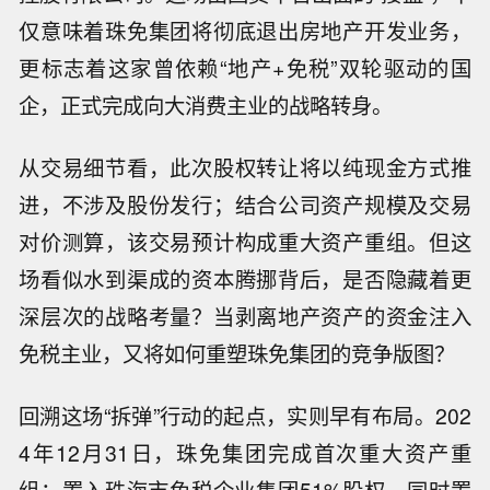
仅意味着珠免集团将彻底退出房地产开发业务，
更标志着这家曾依赖“地产+免税”双轮驱动的国
企，正式完成向大消费主业的战略转身。
从交易细节看，此次股权转让将以纯现金方式推
进，不涉及股份发行；结合公司资产规模及交易
对价测算，该交易预计构成重大资产重组。但这
场看似水到渠成的资本腾挪背后，是否隐藏着更
深层次的战略考量？当剥离地产资产的资金注入
免税主业，又将如何重塑珠免集团的竞争版图？
回溯这场“拆弹”行动的起点，实则早有布局。202
4年12月31日，珠免集团完成首次重大资产重