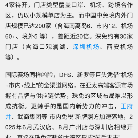
4家待开，门店类型覆盖口岸、机场、跨境合作
区，仍以小规模单店为主。而中国中免境内外门
店规模已达200家（含海南离岛6、市内12、机场
60+、境外5 等），差距近20倍。深免约有30家
门店（含海口观澜湖、
深圳机场
、西安机场
等）。
国际赛场同样凶险，DFS、新罗等巨头凭借“机场
+市内+线上”的全渠道网络，在亚太高端客源市场
握有品牌与供应链优势，珠免的区域布局难以形
成抗衡。更棘手的是国内新势力的冲击，
王府
井
、武商集团等“市内免税”新牌照方加速落地，2
025年6月武汉店、8月广州店与深圳店相继开
业，直接在珠免深耕的大湾区形成“前后夹击”。