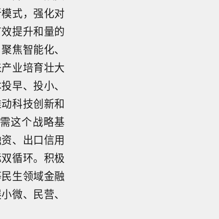
新模式，强化对
有效提升和量的
。聚焦智能化、
来产业培育壮大
本投早、投小、
推动科技创新和
需这个战略基
融资、出口信用
际双循环。积极
等民生领域金融
展小微、民营、
APP显
胡侠巾，