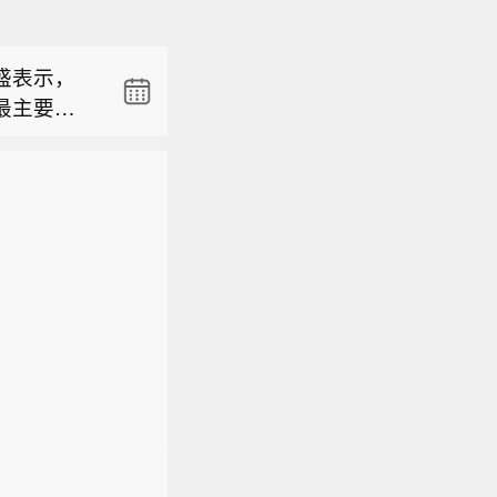
后起火】俄罗
食品销
中心周五发生
查查股权
盛表示，
次袭击的详细
药业有限公
最主要储
APP显
策略师在一份
胡侠巾，
面影响。”
后起火】俄罗
食品销
理当局回
中心周五发生
查查股权
出售美债即可
次袭击的详细
药业有限公
态时期，
的时期，
，美国财政
证明了目前
施相匹