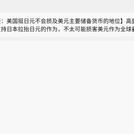
斯零售商Wildberries：叶卡捷琳堡物流中心遭袭击
范围包含药品零售，第三类医疗器械经营，酒类经营，
零售商Wildberries表示，其位于叶卡捷琳堡的物流
药品互联网信息服务，医疗器械互联网信息服务等。企
盛：美国挺日元不会损及美元主要储备货币的地位】高
该公司在Telegram消息应用上的帖子中并未透露此
示，该公司由大参林(603233)全资子公司江西大参林
支持日本拉抬日元的作为，不太可能损害美元作为全球
。
江西金百合大药房连锁有限公司共同持股。
参林等成立药业公司 含药品互联网信息服务业务】企查查
的地位。“这似乎是过度解读了，”Michael Cahill等
近日，宜春市大参林药业有限公司成立，法定代表人为
中写道，“我们不认为这会对美元的储备货币地位产生负
斯零售商Wildberries：叶卡捷琳堡物流中心遭袭击
范围包含药品零售，第三类医疗器械经营，酒类经营，
行指出，日本当局可以动用美联储的“海外和国际货币管
零售商Wildberries表示，其位于叶卡捷琳堡的物流
药品互联网信息服务，医疗器械互联网信息服务等。企
安排”（FIMA Repo Facility），这使外国央行无需
该公司在Telegram消息应用上的帖子中并未透露此
示，该公司由大参林(603233)全资子公司江西大参林
美元。报告指出，这凸显了美元的一大核心优势：在常
。
江西金百合大药房连锁有限公司共同持股。
的资本市场能满足各国建立储备的需求，而在面临压力
提供获取流动性的管道。 策略师们补充说，“我们认为
举措，加上FIMA回购机制的可用性和实用性，有助于
其他货币能与美元的实用价值、网络效应和配套基础设