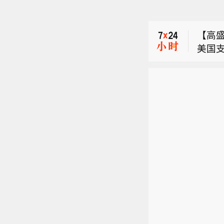
【俄罗
经营
斯在线
售，
【高
火灾。
穿透显
美国
情况
司、
【大
备货币
示，
报告
【俄罗
经营
该银
斯在线
售，
购交易
火灾。
穿透显
筹集
情况
司、
深厚
又能
部的
没有
敌。”