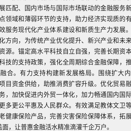
展匹配、国内市场与国际市场联动的金融服务
点领域和薄弱环节的支持，助力经济实现质的
效服务现代化产业体系建设和新质生产力发展
化方向，为传统产业优化提升、新兴产业和未
资源。锚定高水平科技自立自强，完善长期资
科技的支持政策，强化全周期综合金融保障，
度融合。有力支持构建新发展格局。围绕扩大内
项目资金供给，助推消费扩容升级。优化贸易
务，加快促进内外贸一体化，加力畅通国内国
更多更公平惠及人民群众。有效满足教体文卫
老健康保险产品，完善灾害保险保障体系，拓
参林等成立药业公司 含药品互联网信息服务业务】企查查
覆盖面，让普惠金融活水精准滴灌千企万户。
近日，宜春市大参林药业有限公司成立，法定代表人为