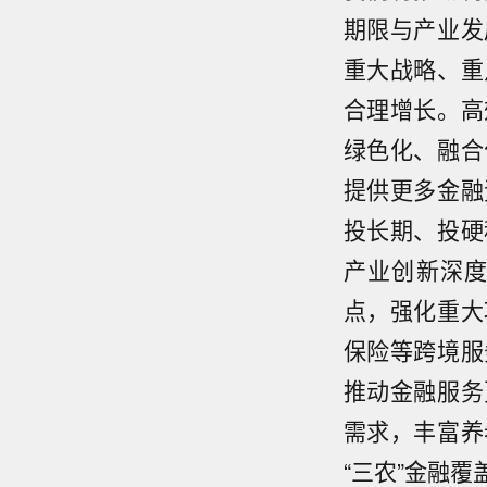
期限与产业发
重大战略、重
合理增长。高
绿色化、融合
提供更多金融
投长期、投硬
产业创新深
点，强化重大
保险等跨境服
推动金融服务
需求，丰富养
【大
“三农”金融
示，