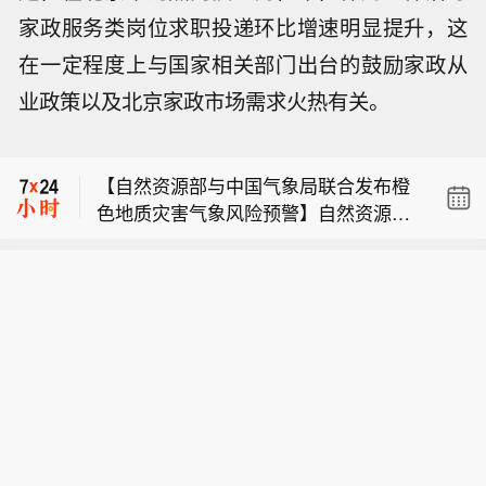
家政服务类岗位求职投递环比增速明显提升，这
在一定程度上与国家相关部门出台的鼓励家政从
业政策以及北京家政市场需求火热有关。
【中央气象台发布渍涝风险气象警报】
中央气象台8月9日18时发布渍涝风险气
【自然资源部与中国气象局联合发布橙
象警报：受强降雨的影响，预计8月9日
色地质灾害气象风险预警】自然资源部
20时至10日20时，江苏南部、上海、浙
【以安全部门消息人士称内塔尼亚胡顾
与中国气象局8月9日18时联合发布橙色
江大部、安徽南部和西部、云南西南部
问涉嫌泄密】总台记者获悉，以色列安
地质灾害气象风险预警：预计，8月9日
等地部分地区发生渍涝的气象风险较
【中央气象台发布渍涝风险气象警报】
全部门高级消息人士透露，以总理内塔
20时至10日20时，浙江大部、安徽西部
高，其中，浙江东部和北部、安徽南部
中央气象台8月9日18时发布渍涝风险气
尼亚胡的三名顾问涉嫌将涉埃及的高级
和南部、福建西北部、江西东北部、云
和西部等地部分地区发生渍涝的气象风
【自然资源部与中国气象局联合发布橙
象警报：受强降雨的影响，预计8月9日
别安全讨论内容泄露给卡塔尔。消息人
南西南部等地部分地区发生地质灾害的
险高，浙江东部部分地区发生渍涝的气
色地质灾害气象风险预警】自然资源部
20时至10日20时，江苏南部、上海、浙
士称，流向卡塔尔的机密信息直接源自
气象风险较高（黄色预警），其中，浙
象风险很高，易形成城市内涝和农田渍
与中国气象局8月9日18时联合发布橙色
江大部、安徽南部和西部、云南西南部
以色列安全决策高层的内部会议。卡塔
江东部、安徽西部和南部等地部分地区
害，需加强防范。
地质灾害气象风险预警：预计，8月9日
等地部分地区发生渍涝的气象风险较
尔随后利用这些信息在媒体上“抹黑”埃
发生地质灾害的气象风险高（橙色预
20时至10日20时，浙江大部、安徽西部
高，其中，浙江东部和北部、安徽南部
及，旨在通过反向操纵舆论，削弱埃及
警）。各级政府及有关部门按照应急预
和南部、福建西北部、江西东北部、云
和西部等地部分地区发生渍涝的气象风
在中东斡旋中的地位，进而掌控加沙地
案做好地质灾害防御工作。请社会公众