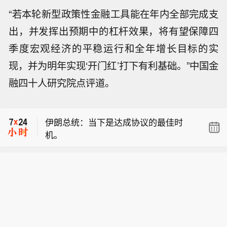
“若本轮新型政策性金融工具能在年内全部完成支
出，并发挥出预期中的杠杆效果，将有望保障四
季度宏观经济的平稳运行和全年增长目标的实
伊朗总统：当下是达成协议的最佳时
机。
现，并为明年实现‘开门红’打下有利基础。”中国金
市场资讯：法律人工智能初创企业哈维
融四十人研究院点评道。
（Harvey）正洽谈融资，计划至少募资
特朗普：泄露国家安全机密者将面临严
5亿美元，融资后估值达155亿美元，较
重后果以及牢狱之灾。
五个月前的上一轮估值溢价40%。
伊朗总统：当下是达成协议的最佳时
机。
市场资讯：法律人工智能初创企业哈维
（Harvey）正洽谈融资，计划至少募资
5亿美元，融资后估值达155亿美元，较
五个月前的上一轮估值溢价40%。