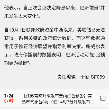
他表示，自上次会议决定降息以来，经济前景“并
未发生太大变化”。
自10月1日联邦政府资金中断以来，美联储已无法
获得一系列关键的政府统计数据，而这些数据通
常用于修正经济展望并指导利率决策。鲍威尔表
示，政府停摆前的数据表明，经济活动可能“比预
期更为稳健”。
船运调查机构ITS：马来西亚8月1日至1
责任编辑：于健 SF069
0日棕榈油出口量预计为445,466吨。
【莱茵河荷兰段流量降至历史最低水
平】荷兰水利部门10日表示，荷兰洛比
【江苏常熟升级发布暴雨红色预警】常
特水文站过去24小时测得的莱茵河平均
熟市气象台8月10日14时7分升级发布暴
流量降至每秒614立方米，为有记录以
船运调查机构ITS：马来西亚8月1日至1
雨红色预警信号：受第13号台风“白海
来最低水平，预计短期内这一情况仍难