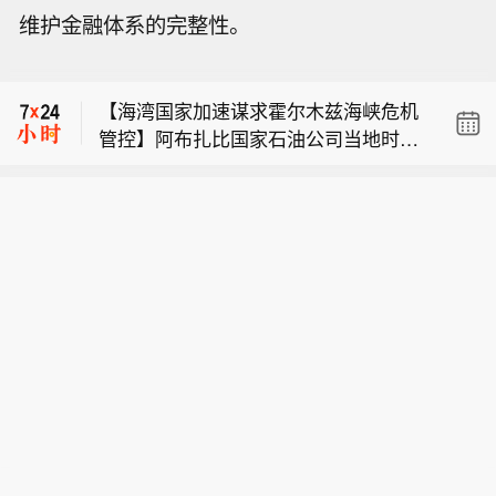
【海南出台“十五五”再生资源回收行业
维护金融体系的完整性。
发展规划】近日，省商务厅、省生态环
【福建：霞浦49万吨海洋养殖碳汇挂牌
境厅印发《海南省“十五五”再生资源回
交易】8月8日，随着鼠标在福建省海峡
收行业发展规划》（以下简称《规
【海湾国家加速谋求霍尔木兹海峡危机
资源环境交易中心系统上轻轻一点，霞
划》），提出优化回收网络，强化规范
管控】阿布扎比国家石油公司当地时间
浦县海洋养殖碳汇项目正式挂牌交易。
引领，着力推动再生资源回收行业高质
【海南出台“十五五”再生资源回收行业
8日称，旗下一艘船只于当天在穿越霍
已签发的493931吨碳汇量被摆上“货
量发展。 《规划》提出，紧扣“无废岛”
发展规划】近日，省商务厅、省生态环
尔木兹海峡时遭到导弹袭击。尽管袭击
架”，曾经看不见、摸不着的生态效益转
建设和“低碳岛”目标，加快构建全省再
【福建：霞浦49万吨海洋养殖碳汇挂牌
境厅印发《海南省“十五五”再生资源回
未造成人员伤亡，但阿联酋对此强烈谴
化为可交易、可变现的碳汇产品。海洋
生资源回收行业新发展格局，着力推动
交易】8月8日，随着鼠标在福建省海峡
收行业发展规划》（以下简称《规
责，称这一行为严重威胁商业航运安
养殖碳汇，是指海带、紫菜、龙须菜等
再生资源回收行业高质量发展。到2030
资源环境交易中心系统上轻轻一点，霞
划》），提出优化回收网络，强化规范
全，并要求霍尔木兹海峡全面、无条件
大型藻类以及生蚝等双壳贝类在生长过
年，全省再生资源回收网络体系基本建
浦县海洋养殖碳汇项目正式挂牌交易。
引领，着力推动再生资源回收行业高质
重新开放。与此同时，伊朗与阿曼正在
程中吸收和固定的二氧化碳所形成的生
成，形成“前端回收-区域分拣-省级产业
已签发的493931吨碳汇量被摆上“货
量发展。 《规划》提出，紧扣“无废岛”
就新的通航机制展开谈判。随着冲突持
态效益。霞浦是我省海水养殖大县，贝
园集散”三级联动发展格局，“全岛一盘
架”，曾经看不见、摸不着的生态效益转
建设和“低碳岛”目标，加快构建全省再
续，海湾国家正在承受越来越直接的安
藻养殖规模稳居前列。今年1月6日，该
棋”构建完善规范的回收拆解利用体系，
化为可交易、可变现的碳汇产品。海洋
生资源回收行业新发展格局，着力推动
全和经济压力，其外交与安全诉求也在
县启动海洋养殖碳汇开发项目，以3134
废塑料、废纸、废钢铁、废橡胶、废弃
养殖碳汇，是指海带、紫菜、龙须菜等
再生资源回收行业高质量发展。到2030
发生微妙变化。（央视新闻）
2.7公顷养殖海域的海带、紫菜、龙须菜
电器电子等重点品类回收分拣能力大幅
大型藻类以及生蚝等双壳贝类在生长过
年，全省再生资源回收网络体系基本建
和生蚝为主要对象，对养殖活动的碳汇
提升。（海南日报）
程中吸收和固定的二氧化碳所形成的生
成，形成“前端回收-区域分拣-省级产业
开展调查、核算和开发。（福建日报）
态效益。霞浦是我省海水养殖大县，贝
园集散”三级联动发展格局，“全岛一盘