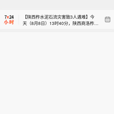
布伦特原油暗盘跌破82美元，日内跌超
督管理局严格审评审批，由西藏自治区
1.6%。
人民医院副院长、西藏高原医学研究所
【陕西柞水泥石流灾害致3人遇难】今
所长格桑罗布教授担任主要研究者的乙
天（8月8日）13时40分，陕西商洛柞水
酰唑胺缓释胶囊正式获批上市，成为国
【我国首个预防急性高原病药物获批上
县泥石流灾害造成的2名失联人员中，
内首个获批具有预防急性高原病适应症
市】据西藏日报，近日，经国家药品监
最后1名失联人员被找到，已确认不幸
的药品。该药品的获批上市，结束了我
布伦特原油暗盘跌破82美元，日内跌超
督管理局严格审评审批，由西藏自治区
遇难，此次泥石流灾害共造成3人不幸
国无专门预防急性高原病专用药的历
1.6%。
人民医院副院长、西藏高原医学研究所
遇难。目前当地卫生防疫人员已展开全
史，进一步丰富了高原医学防治手段，
所长格桑罗布教授担任主要研究者的乙
面消杀防疫工作，并妥善做好善后工
为高原群众、广大进藏人群及高原重大
酰唑胺缓释胶囊正式获批上市，成为国
作。（央视新闻）
项目建设提供了坚实的健康保障，同时
内首个获批具有预防急性高原病适应症
有力提升了西藏在国际高原医学领域的
的药品。该药品的获批上市，结束了我
科研影响力。
国无专门预防急性高原病专用药的历
史，进一步丰富了高原医学防治手段，
为高原群众、广大进藏人群及高原重大
项目建设提供了坚实的健康保障，同时
有力提升了西藏在国际高原医学领域的
科研影响力。