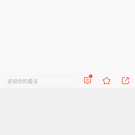
0
说说你的看法
视频
直播
美图
博客
看点
政务
搞笑
八卦
情感
旅游
佛学
众测