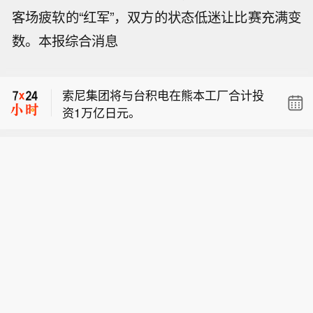
客场疲软的“红军”，双方的状态低迷让比赛充满变
数。本报综合消息
【北京发布暴雨橙色预警信号】8月10
日10时，北京市气象台发布暴雨橙色预
索尼集团将与台积电在熊本工厂合计投
警信号：预计，8月11日傍晚至13日白
资1万亿日元。
天，北京市有暴雨到大暴雨，大部分地
【Wolfspeed与光宝科技合作800 VDC
区将出现6小时累计雨量100毫米、24小
碳化硅电源解决方案】据Wolfspeed消
时累计雨量150毫米以上的强降雨，最
【北京发布暴雨橙色预警信号】8月10
息，Wolfspeed与光宝科技宣布达成战
强降雨时段为12日凌晨至夜间。
日10时，北京市气象台发布暴雨橙色预
略合作，Wolfspeed碳化硅(SiC)技术在
索尼集团将与台积电在熊本工厂合计投
警信号：预计，8月11日傍晚至13日白
光宝科技800 VDC sidecar（侧车/侧挂
资1万亿日元。
天，北京市有暴雨到大暴雨，大部分地
式机架）及计算机架电源供应单元等平
区将出现6小时累计雨量100毫米、24小
台完成适配，以支持超大规模数据中心
时累计雨量150毫米以上的强降雨，最
客户的下一代人工智能数据中心，并有
强降雨时段为12日凌晨至夜间。
望获多家云服务提供商平台及未来部署
采用。