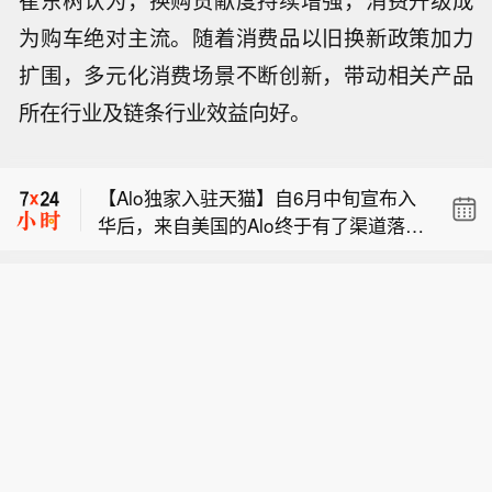
为购车绝对主流。随着消费品以旧换新政策加力
扩围，多元化消费场景不断创新，带动相关产品
【长三角地区航班取消、列车停运、轮
所在行业及链条行业效益向好。
渡停航……台风影响持续扩大】受今年
【应对台风“白海豚” 上海商超生活必需
第13号台风“白海豚”影响，今天（9日）
品货源充足】总台记者从上海市商务委
上海浦东机场和虹桥机场通行能力出现
【Alo独家入驻天猫】自6月中旬宣布入
了解到，为应对台风“白海豚”影响，保
下降，近六成进出港航班调减取消。两
华后，来自美国的Alo终于有了渠道落地
障市民日常生活物资供应，稳定市场消
场计划取消进出港航班1384架次，其
【长三角地区航班取消、列车停运、轮
动作。8月9日，记者获悉，高端运动生
费秩序，上海各大商超卖场全面启动极
中，浦东机场取消871架次、虹桥机场
渡停航……台风影响持续扩大】受今年
活方式品牌ALO将独家入驻天猫，于8月
端天气应急保供预案，加大生活必需品
取消航班513架次。杭州机场各航司取
【应对台风“白海豚” 上海商超生活必需
第13号台风“白海豚”影响，今天（9日）
12日开出中国内地首家官方旗舰店。这
备货补货力度。目前，上海商超市场物
消进出港航班270架次。自今天运营时
品货源充足】总台记者从上海市商务委
上海浦东机场和虹桥机场通行能力出现
将是ALO进入中国市场后正式开业售卖
资品类齐全、库存充足、价格平稳。
间开始，上海轨道交通全网络地面、高
了解到，为应对台风“白海豚”影响，保
下降，近六成进出港航班调减取消。两
的第一家官方店铺，也是其在中国内地
（央视新闻）
架区段限速运行，后续将密切关注台风
障市民日常生活物资供应，稳定市场消
场计划取消进出港航班1384架次，其
唯一的官方电商渠道。这也意味着，品
路径变化，根据风速、雨量和对运营影
费秩序，上海各大商超卖场全面启动极
中，浦东机场取消871架次、虹桥机场
牌告别了代购、海淘为主的非官方流通
响程度等实际情况，动态调整列车开行
端天气应急保供预案，加大生活必需品
取消航班513架次。杭州机场各航司取
状态，国内消费者可从天猫旗舰店直接
方案，遇紧急情况或将采取停运措施，
备货补货力度。目前，上海商超市场物
消进出港航班270架次。自今天运营时
购买到官方产品。（界面）
保障乘客安全出行。上海轮渡已经全线