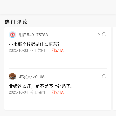
资品类齐全、库存充足、价格平稳。
间开始，上海轨道交通全网络地面、高
停航。受今年第13号台风“白海豚”影
（央视新闻）
架区段限速运行，后续将密切关注台风
响，目前杭州湾跨海大桥双向封闭，禁
路径变化，根据风速、雨量和对运营影
止通行。（央视新闻）
响程度等实际情况，动态调整列车开行
热门评论
方案，遇紧急情况或将采取停运措施，
保障乘客安全出行。上海轮渡已经全线
2
用户5491757831
停航。受今年第13号台风“白海豚”影
小米那个数据是什么东东？
响，目前杭州湾跨海大桥双向封闭，禁
2025-10-03
四川绵阳
回复TA
止通行。（央视新闻）
1
陈家大少9168
业绩这么好，是不是停止补贴了。
2025-10-04
浙江温州
回复TA