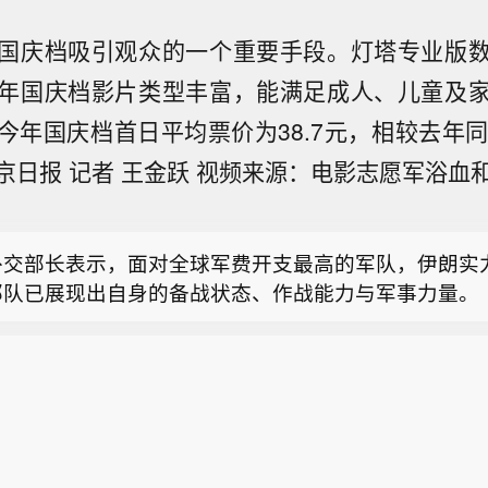
国庆档吸引观众的一个重要手段。灯塔专业版
年国庆档影片类型丰富，能满足成人、儿童及
今年国庆档首日平均票价为38.7元，相较去年同
议院确认BRETT MATSUMOTO担任劳工统计局局长。
京日报 记者 王金跃 视频来源：电影志愿军浴血
议院投票确认戴维·卡明斯（David Cummins）出任
局局长，确认菲兰（Phelan）担任经济顾问委员会主
外交部长表示，面对全球军费开支最高的军队，伊朗实
部队已展现出自身的备战状态、作战能力与军事力量。
议院确认BRETT MATSUMOTO担任劳工统计局局长。
议院投票确认戴维·卡明斯（David Cummins）出任
局局长，确认菲兰（Phelan）担任经济顾问委员会主