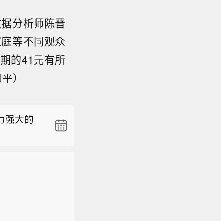
数据分析师陈晋
家庭等不同观众
期的41元有所
和平）
美国运输安
席。
力强大的
美国运输安
席。