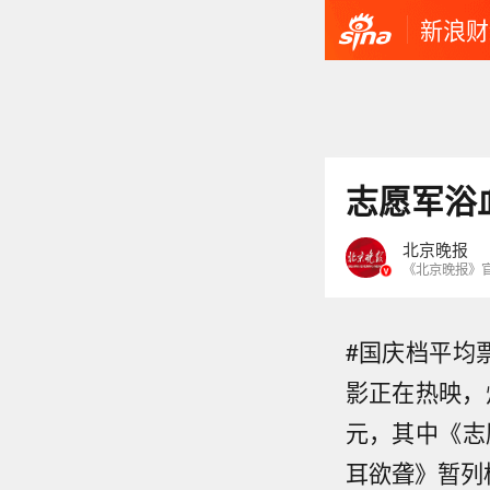
新浪财
志愿军浴
北京晚报
《北京晚报》
#国庆档平均
影正在热映，
元，其中《志
耳欲聋》暂列