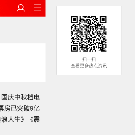
扫一扫
查看更多热点资讯
】国庆中秋档电
票房已突破9亿
浪浪人生》《震