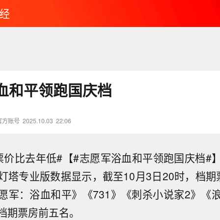
经
血和平领跑国庆档
官方账号
2025.10.03
22:06
票价比去年低#【#志愿军浴血和平领跑国庆档#
灯塔专业版数据显示，截至10月3日20时，档期
愿军：浴血和平》《731》《刺杀小说家2》《
档期票房前五名。