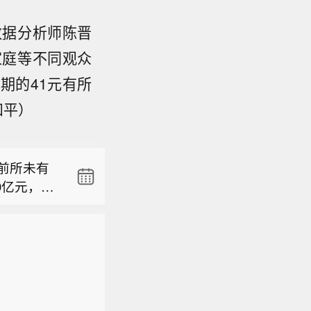
数据分析师陈晋
家庭等不同观众
期的41元有所
和平）
本当局协
期货交易
来前所未有
的杠杆基
0亿元，创
着空仓和6
月7日）纽
行业却在上
激增至近1
初以来平滑
清盘的困
响下，日元
本当局协
涨——从4
度。美日
期货交易
3-4日持
。尽管日
来前所未有
的杠杆基
累涨7.1
的概率约在
0亿元，创
着空仓和6
美元/盎司，
，降低了