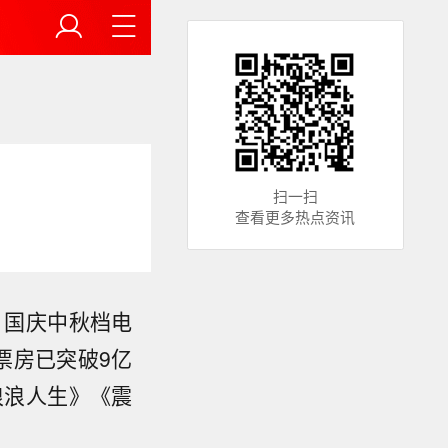
扫一扫
查看更多热点资讯
】国庆中秋档电
票房已突破9亿
浪浪人生》《震