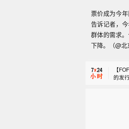
票价成为今年
告诉记者，今
群体的需求。
下降。（@北
【美
同出
【FO
委员
的发行
金将日
【国际
出单年
月底
约尾盘
演结
3.8
【美
地持续
境。
一度跌
同出
320
两国
【FO
委员
平于4
本央
的发行
金将日
6%，
60