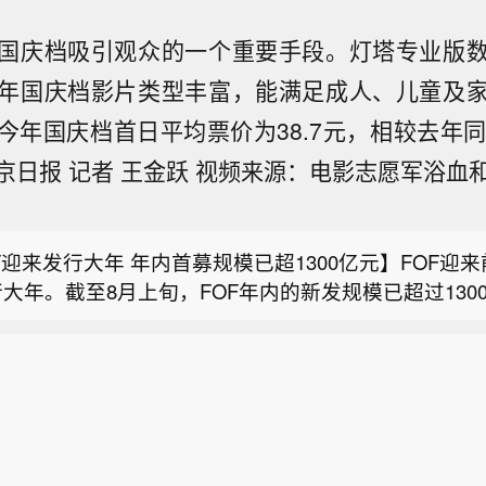
国庆档吸引观众的一个重要手段。灯塔专业版
年国庆档影片类型丰富，能满足成人、儿童及
今年国庆档首日平均票价为38.7元，相较去年同
京日报 记者 王金跃 视频来源：电影志愿军浴血
日联手干预见效 对冲基金大幅削减日元空仓】美国和日
手稳定了日元后，对冲基金大幅减少了做空押注。商品
F迎来发行大年 年内首募规模已超1300亿元】FOF迎
会周五公布的数据显示，截至8月4日，期货和期权市场
大年。截至8月上旬，FOF年内的新发规模已超过130
元净空头头寸削减了约一半至6.36万份合约。这意味
金价在非农日涨约2.4%，本周累涨约7.3%】周五（8
度FOF募资历史新高。然而，FOF发行火热的背后，
相比出现了大幅回撤，当时押注日元进一步贬值的仓位
，现货黄金涨2.37%，报4339.75美元/盎司，亚太盘
构性分化：新品募资如火如荼，存量FOF却遭遇赎回与
万份合约，达到2007年以来之最。在美日利差扩大的影
日联手干预见效 对冲基金大幅削减日元空仓】美国和日
走高、北京时间20:30发布美国非农就业数据时加速上
至1986年以来的最低水平，刺激投机者加大了做空力
手稳定了日元后，对冲基金大幅减少了做空押注。商品
美元下方拉升至4360美元一线，本周累计上涨7.27%，8月
政府联手干预后交易员开始减少空仓，日元也迎来反弹
F迎来发行大年 年内首募规模已超1300亿元】FOF迎
会周五公布的数据显示，截至8月4日，期货和期权市场
050美元附近、5-7日持续上扬。本周，COMEX黄金期货
行维持基准利率不变，但隔夜指数互换显示其9月加息
大年。截至8月上旬，FOF年内的新发规模已超过130
元净空头头寸削减了约一半至6.36万份合约。这意味
报4400.70美元/盎司。现货白银涨3.11%，报63.4555
%。美国周五公布的不及预期非农就业数据也令美元承压