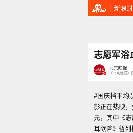
新浪财
志愿军浴
北京晚报
《北京晚报》
#国庆档平均
影正在热映，
元，其中《志
耳欲聋》暂列