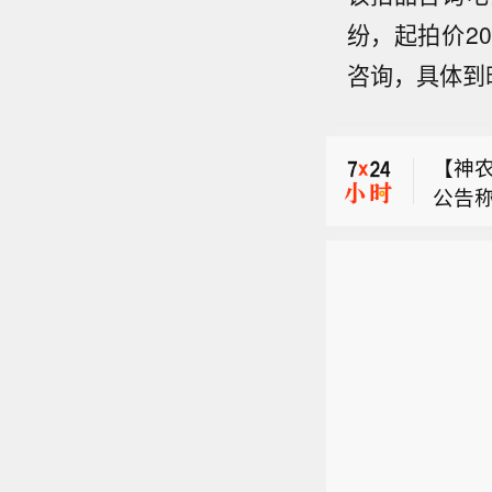
纷，起拍价2
咨询，具体到
【和铂
2.H
【神
驻上
公告称
作为
【苏州
于开
运营，
告称
相关
等工
【和铂
澄创业
个月
2.H
元，
度控
【神
驻上
备案手
御风
公告称
作为
日。
于开
运营，
相关
等工
个月
度控