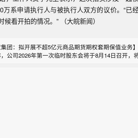
00万系申请执行人与被执行人双方的议价。“已
时候看开拍的情况。” （大皖新闻）
医药任命张宝弘为代谢事业部总裁】8月6日，和铂医药
K）宣布任命张宝弘（Bob Zhang）为代谢事业部总裁
农集团：拟开展不超5亿元商品期货期权套期保值业务
海，直接向和铂医药创始人、董事长兼首席执行官王劲
，公司2026年第一次临时股东会将于8月14日召开，
代谢事业部总裁，张宝弘将全面负责该事业部的战略制
固锝：参投2亿元基金完成备案 公司出资2000万元】
展商品期货期权套期保值业务的议案》。公司拟以自有
统筹管线布局、研发推进、组织建设、战略合作及New
，公司作为有限合伙人，与昆山瀚漾投资等共同设立昆
业务，预计任一时点所需保证金最高占用额不超5亿元，
作，加速推动变革性治疗方案惠及患者。
医药任命张宝弘为代谢事业部总裁】8月6日，和铂医药
投资合伙企业。合伙企业初始规模2亿元，公司认缴出资
。交易品种为生猪、农产品等期货、期权合约。公司制
K）宣布任命张宝弘（Bob Zhang）为代谢事业部总裁
占比10%。近日，该投资基金已在中国证券投资基金业
制市场、流动、技术、政策、法律等风险，开展业务旨
农集团：拟开展不超5亿元商品期货期权套期保值业务
海，直接向和铂医药创始人、董事长兼首席执行官王劲
续，取得《私募投资基金备案证明》，备案时间为202
险能力。
，公司2026年第一次临时股东会将于8月14日召开，
代谢事业部总裁，张宝弘将全面负责该事业部的战略制
展商品期货期权套期保值业务的议案》。公司拟以自有
统筹管线布局、研发推进、组织建设、战略合作及New
业务，预计任一时点所需保证金最高占用额不超5亿元，
作，加速推动变革性治疗方案惠及患者。
。交易品种为生猪、农产品等期货、期权合约。公司制
制市场、流动、技术、政策、法律等风险，开展业务旨