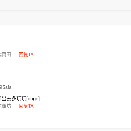
险能力。
建莆田
回复TA
l5sis
去多玩玩[doge]
东潍坊
回复TA