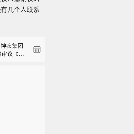
经有几个人联系
（0214
。张宝弘将常
】神农集团
松汇报。
将审议《关
定与日常
苏州固锝公
资金开展
Co孵化
山双禺玉
有效期12
（0214
2000万
定相关制
。张宝弘将常
协会完成
在提升防
】神农集团
松汇报。
6年8月5
将审议《关
定与日常
资金开展
Co孵化
有效期12
定相关制
在提升防