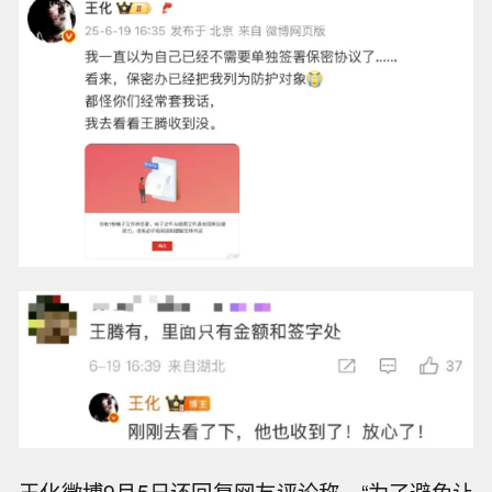
王化微博9月5日还回复网友评论称，“为了避免让