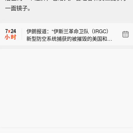
美国将向全球宗教医疗机构提供14.2亿
一面镜子。
美元。
市场消息：简街正洽谈将110亿美元债
务转移给投资者。
伊朗报道：“伊斯兰革命卫队（IRGC）
新型防空系统捕获的被摧毁的美国和以
美国将向全球宗教医疗机构提供14.2亿
色列无人机及战斗机图像。”
美元。
市场消息：简街正洽谈将110亿美元债
务转移给投资者。