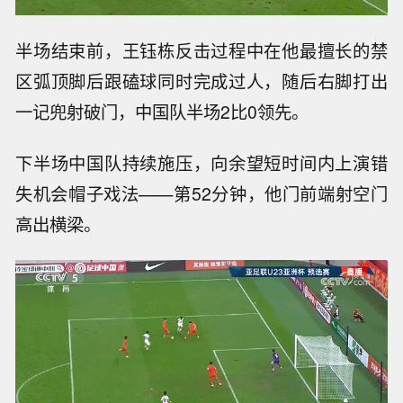
半场结束前，王钰栋反击过程中在他最擅长的禁
区弧顶脚后跟磕球同时完成过人，随后右脚打出
一记兜射破门，中国队半场2比0领先。
下半场中国队持续施压，向余望短时间内上演错
失机会帽子戏法——第52分钟，他门前端射空门
高出横梁。