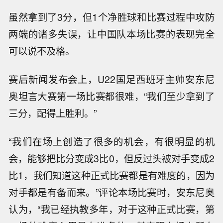
虽然拿到了3分，但1个净胜球和比赛过程中攻防
两端的诸多失误，让中国队本场比赛的表现完全
可以说不及格。
赛后新闻发布会上，U22国足西班牙主帅安东尼
奥坦言大赛第一场比赛都很难，“我们至少拿到了
三分，配得上胜利。”
“我们在场上创造了很多的机会，有很明显的机
会，能够把比分变成3比0，但反过头被对手变成2
比1，我们知道这种正式比赛都是有难度的，因为
对手都是有备而来。”评论本场比赛时，安东尼奥
认为，“我已经执教多年，对于这种正式比赛，第