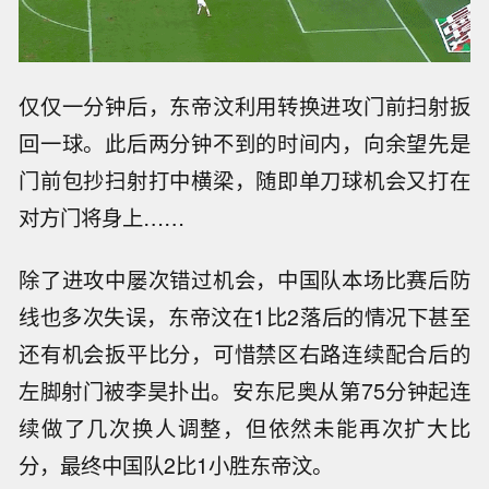
仅仅一分钟后，东帝汶利用转换进攻门前扫射扳
回一球。此后两分钟不到的时间内，向余望先是
门前包抄扫射打中横梁，随即单刀球机会又打在
对方门将身上……
除了进攻中屡次错过机会，中国队本场比赛后防
线也多次失误，东帝汶在1比2落后的情况下甚至
还有机会扳平比分，可惜禁区右路连续配合后的
左脚射门被李昊扑出。安东尼奥从第75分钟起连
续做了几次换人调整，但依然未能再次扩大比
分，最终中国队2比1小胜东帝汶。