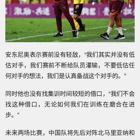
安东尼奥表示赛前没有轻敌，“我们其实并没有低
估对手，我们赛前不断给队员灌输，不要低估任
何对手的想法，我们是认真备战这个对手的。”
同时他也没有找集训时间较短的借口，“我们不会
找这种借口，无论如何我们在训练在磨合在进
步。”
未来两场比赛，中国队将先后对阵北马里亚纳和