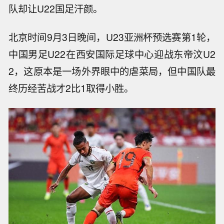
队却让U22国足汗颜。
北京时间9月3日晚间，U23亚洲杯预选赛第1轮，
中国男足U22在西安国际足球中心迎战东帝汶U2
2，这原本是一场外界眼中的虐菜局，但中国队最
终历经苦战才2比1取得小胜。