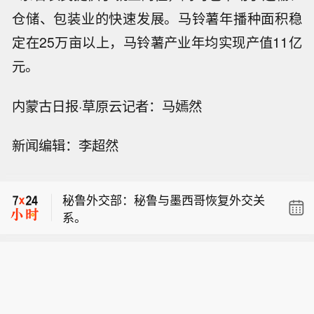
仓储、包装业的快速发展。马铃薯年播种面积稳
定在25万亩以上，马铃薯产业年均实现产值11亿
元。
内蒙古日报·草原云记者：马嫣然
摩根大通欧洲增长收益信托将以1.7596
新闻编辑：李超然
0641亿股新股，从员工持股信托购入价
【红星冷链：预计2026年六个月净利润
值2.61亿英镑的资产。
同比减少约74%至77%】红星冷链公
秘鲁外交部：秘鲁与墨西哥恢复外交关
告，集团预期截至2026年6月30日止六
系。
个月录得净利润介乎约人民币900万元
摩根大通欧洲增长收益信托将以1.7596
至人民币1000万元，较截至2025年6月
0641亿股新股，从员工持股信托购入价
30日止六个月的净利润约人民币3970万
【红星冷链：预计2026年六个月净利润
值2.61亿英镑的资产。
元减少约74%至77%。董事会认为预期
同比减少约74%至77%】红星冷链公
跌幅主要归因于宏观经济压力及行业去
告，集团预期截至2026年6月30日止六
库存、战略支援措施及汇兑亏损。