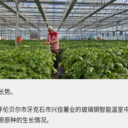
长势。
在呼伦贝尔市牙克石市兴佳薯业的玻璃钢智能温室
原原种的生长情况。