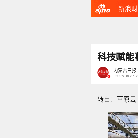
新浪财
科技赋能
内蒙古日报
2025.08.27
转自：草原云