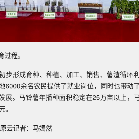
育过程。
初步形成育种、种植、加工、销售、薯渣循环
地6000余名农民提供了就业岗位，同时也带动
发展。马铃薯年播种面积稳定在25万亩以上，
亿元。
草原云记者：马嫣然