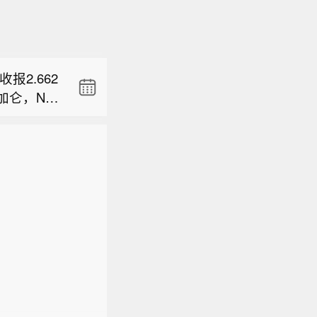
报2.662
/加仑，NY
沪金夜盘收涨
报2.662
/加仑，NY