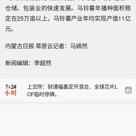
仓储、包装业的快速发展。马铃薯年播种面积稳
定在25万亩以上，马铃薯产业年均实现产值11亿
元。
内蒙古日报·草原云记者：马嫣然
【申万宏源：人形机器人进入具身智能
新闻编辑：李超然
驱动 中长期建议沿三条主线布局】申万
中国地震台网正式测定：08月07日13时
宏源发布研报称，人形机器人进入具身
08分在四川宜宾市高县（北纬28.51
智能驱动的新阶段。本体零部件是硬件
上交所：财通福鑫定开混合、全球芯片L
度，东经104.67度）发生4.9级地震，
基础，量产落地带动减速器、伺服、传
OF临时停牌。
震源深度6千米。
感器需求释放；具身大模型作为机器人
【申万宏源：人形机器人进入具身智能
智能核心，算法与仿真平台构筑软件壁
驱动 中长期建议沿三条主线布局】申万
垒；训练数据是模型迭代核心约束，真
中国地震台网正式测定：08月07日13时
宏源发布研报称，人形机器人进入具身
实示教采集＋第一视角采集+仿真合成
08分在四川宜宾市高县（北纬28.51
智能驱动的新阶段。本体零部件是硬件
数据等多路线并行，数据供给端稀缺性
度，东经104.67度）发生4.9级地震，
基础，量产落地带动减速器、伺服、传
持续提升。中长期建议沿三条主线布